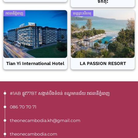
ទឹកពុះ
រាជធានីភ្នំពេញ
ខេត្តព្រះសីហនុ
Tian Yi International Hotel
LA PASSION RESORT
#1AB ផ្លូវ77BT​ សង្កាត់បឹងទំពន់ ខណ្ឌមានជ័យ រាជធានីភ្នំពេញ
086 70 70 71
theonecambodia.kh@gmail.com
theonecambodia.com