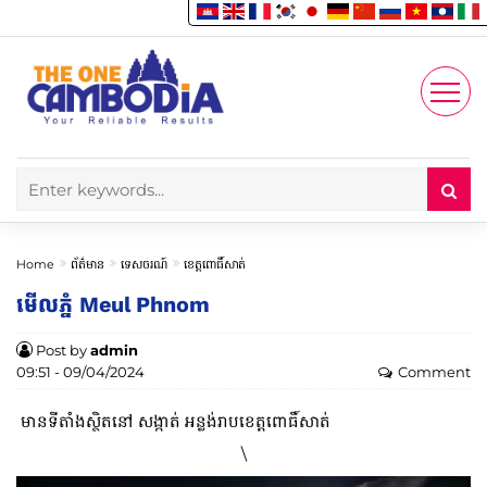
Enjoy
Account
Home
ព័ត៌មាន
ទេសចរណ៍
ខេត្តពោធិ៍សាត់
មើលភ្នំ Meul Phnom
Post by
admin
09:51 - 09/04/2024
Comment
មានទីតាំងស្ថិតនៅ សង្កាត់ អន្លង់រាបខេត្តពោធិ៍សាត់
\