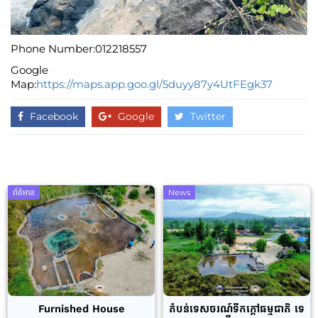
Phone Number:012218557
Google
Map:
https://maps.app.goo.gl/5duyy87y4UtFEgk37
Facebook
Google
Twitter
ព័ត៌មាន
News
Furnished House
តំបន់ទេសចរណ៍ទឹកក្តៅធម្មជាតិ ទេ