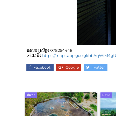
☎️លេខទូរស័ព្ទ៖​​ 078254448
📌ផែនទី៖
https://maps.app.goo.gl/bbAqWiM4g
Facebook
Google
Twitter
ព័ត៌មាន
News