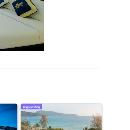
ខេត្តព្រះសីហនុ