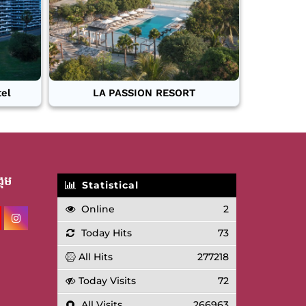
tel
LA PASSION RESORT
គម
Statistical
Online
2
Today Hits
73
All Hits
277218
Today Visits
72
All Visits
266963