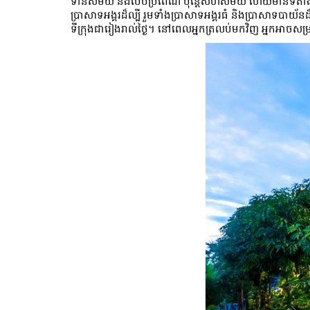
ទាន់សម័យ និងបែបប្រពៃណី ប៉ុន្តែសហសម័យ ហើយមានទីតាំងនៅក្ន
ប្រាសាទអង្គរដ៏ល្បី រួមទាំងប្រាសាទអង្គរធំ និងប្រាសាទបា
ទីក្រុងជារៀងរាល់ថ្ងៃ។ នៅពេលអ្នកត្រលប់មកវិញ អ្នកអាច