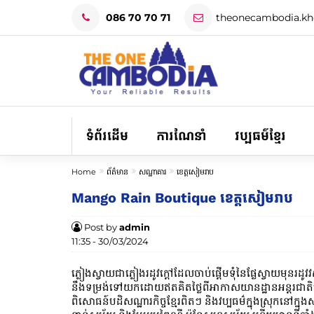
086 70 70 71
theonecambodia.k
ទំព័រដើម
ការណែនាំ
វប្បធម៌ខ្មែរ
Home
ព័ត៌មាន
សណ្ឋាគារ
ខេត្តសៀមរាប
Mango Rain Boutique ខេត្តសៀមរាប
Post by
admin
11:35 - 30/03/2024
ភ្លៀង​ស្វាយ​ជា​ភ្លៀង​រដូវ​ក្ដៅ​ដែល​ចាប់​ផ្ដើម​ទុំ​នៃ​ផ្លែ​ស្វ
នឹងទម្រង់ទៅយកដោយឥតគិតថ្លៃពីអាកាសយានដ្ឋានអន្តរជ
ពិសោធន៍បដិសណ្ឋារកិច្ចខ្មែរពិតៗ និងវប្បធម៌ក្នុងស្រុកនៅក