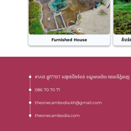
Furnished House
តំបន់
#1AB ផ្លូវ77BT​ សង្កាត់បឹងទំពន់ ខណ្ឌមានជ័យ រាជធានីភ្នំពេញ
086 70 70 71
theonecambodia.kh@gmail.com
theonecambodia.com