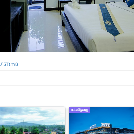
tU13Ttm8
រាជធានីភ្នំពេញ