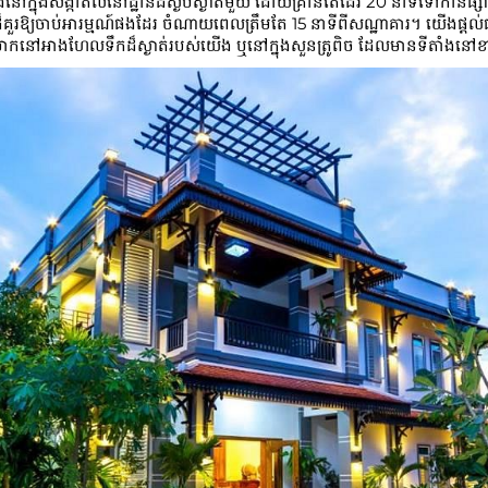
ុងសង្កាត់លំនៅដ្ឋានដ៏ស្ងប់ស្ងាត់មួយ ដោយគ្រាន់តែដើរ 20 នាទីទៅកាន់ផ្សារចាស់
យ័នដ៏គួរឱ្យចាប់អារម្មណ៍ផងដែរ ចំណាយពេលត្រឹមតែ 15 នាទីពីសណ្ឋាគារ។ យើងផ្ត
សម្រាកនៅអាងហែលទឹកដ៏ស្ងាត់របស់យើង ឬនៅក្នុងសួនត្រូពិច ដែលមានទីតាំងន