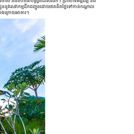
 និងតំបន់ផាប់ស្ទ្រីតដ៏រស់រវើក។ ប្រាសាទអង្គរវត្ត និង
ល់ជូននូវសេវាកម្មដឹកជញ្ជូនដោយឥតគិតថ្លៃទៅកាន់កណ្តាល
ៅខាងក្រោយអាគារ។