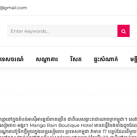
h@gmail.com
ទេសចរណ៍
សណ្ឋាគារ
រីសត
ផ្ទះសំណាក់
មន្
ាយ​មុន​រដូវ​វស្សា​នៅ​ក្នុង​តំបន់​អាស៊ី​អាគ្នេយ៍​ភាគ​ច្រើន ជាពិសេស​ព្រះរាជាណាចក្រ
ាតិសៀមរាប-អង្គរ។ Mango Rain Boutique Hotel មានពន្លឺចែងចាំងដ
្នុងសណ្ឋាគារប៊ូទិកថ្មីមួយក្នុងខេត្តសៀមរាប ប្រទេសកម្ពុជា វាមាន 17 បន្ទប់ដ