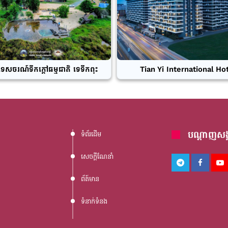
ទេសចរណ៍ទឹកក្តៅធម្មជាតិ ទេទឹកពុះ
Tian Yi International Ho
បណ្តាញសង្
ទំព័រដើម
សេចក្តីណែនាំ
ព័ត៍មាន
ទំនាក់ទំនង