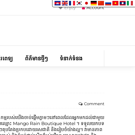
Enjoy
Account
ទីរពេទ្យ
ព័ត៌មានថ្មីៗ
ទំនាក់ទំនង
Comment
​កម្ពុជា។ សេវាកម្មរបស់យើងចាប់ផ្តើមភ្លាមៗនៅពេលដែលអ្នកមកដល់ជាមួយ
ូចដែលឈ្មោះ Mango Rain Boutique Hotel ។ ទទួលយកបទ
ែលនីមួយៗតុបតែងប្រកបដោយរសជាតិ និងរៀបចំយ៉ាងល្អ។ វាមានភាព