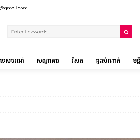
h@gmail.com
ទេសចរណ៍
សណ្ឋាគារ
រីសត
ផ្ទះសំណាក់
មន្