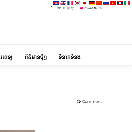
Enjoy
Account
ទីរពេទ្យ
ព័ត៌មានថ្មីៗ
ទំនាក់ទំនង
Comment