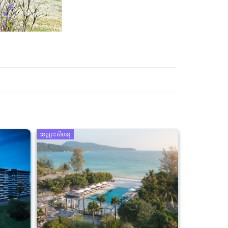
ខេត្តព្រះសីហនុ