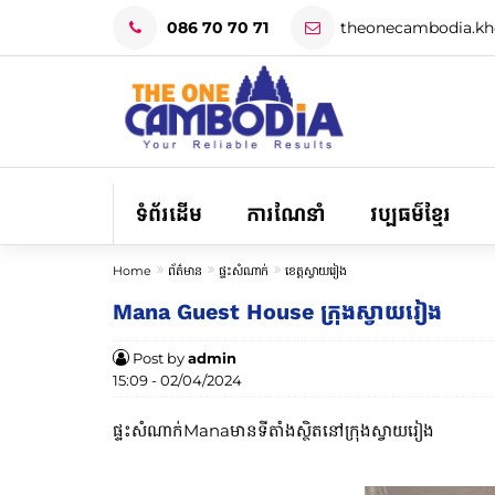
086 70 70 71
theonecambodia.k
ទំព័រដើម
ការណែនាំ
វប្បធម៌ខ្មែរ
Home
ព័ត៌មាន
ផ្ទះសំណាក់
ខេត្តស្វាយរៀង
Mana Guest House ក្រុងស្វាយរៀង
Post by
admin
15:09 - 02/04/2024
ផ្ទះសំណាក់Manaមានទីតាំងស្ថិតនៅក្រុងស្វាយរៀង