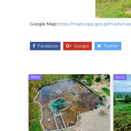
Google Map:
https://maps.app.goo.gl/madwtv
Facebook
Google
Twitter
ព័ត៌មាន
News