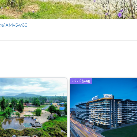
qxa1XMv5w66
រាជធានីភ្នំពេញ