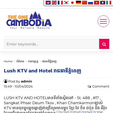
Enjoy
Account
Home
ព័ត៌មាន
ការកម្សាន្ត
រាជធានីភ្នំពេញ
Lush KTV and Hotel រាជធានីភ្នំពេញ
Post by
admin
15:49 - 10/04/2024
Comment
LUSH KTV AND HOTELមានទីតាំងស្ថិតនៅ - St. 488 , #17 ,
Sangkat Phsar Deum Tkov , Khan Chamkarmonឡាស៍
KTV មានមុខម្ហូបឆ្ងុយឆ្ងាញ់ជាច្រើនរួមមានម្ហូប ខ្មែរ ថៃ ចិន ជប៉ុន និង អឺរ៉ុប
ដែលធ្វើដោយស្នាដៃចុងភៅចំណានៗ
,