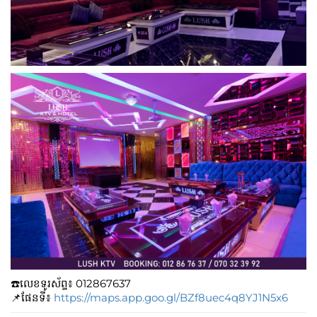
☎️លេខទូរស័ព្ទ៖​​ 012867637
📌ផែនទី៖
https://maps.app.goo.gl/BZf8uec4q8YJ1N5x6