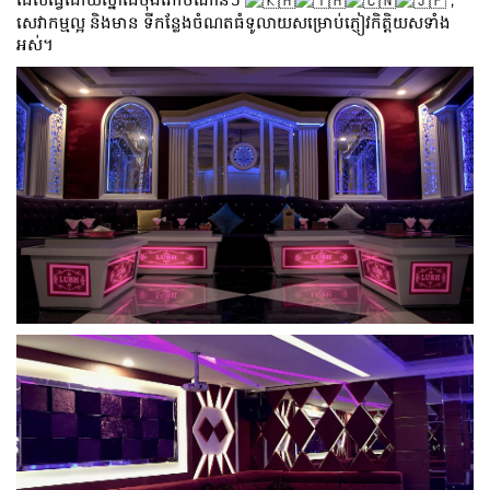
សេវាកម្មល្អ និងមាន ទីកន្លែងចំណតធំទូលាយសម្រោប់ភ្ញៀវកិត្តិយសទាំង
អស់។