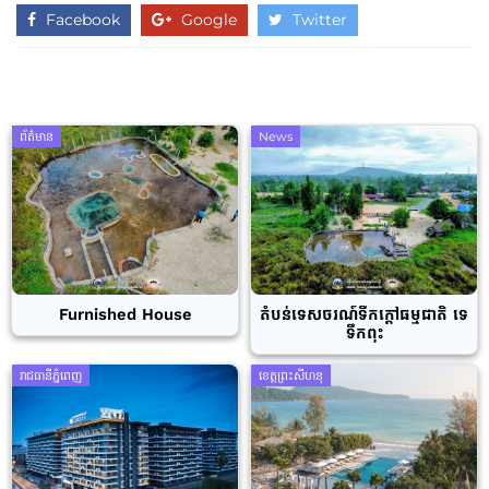
Facebook
Google
Twitter
ព័ត៌មាន
News
Furnished House
តំបន់ទេសចរណ៍ទឹកក្តៅធម្មជាតិ ទេ
ទឹកពុះ
រាជធានីភ្នំពេញ
ខេត្តព្រះសីហនុ