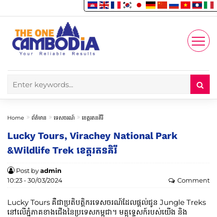
Enjoy
Account
Home
ព័ត៌មាន
ទេសចរណ៍
ខេត្តរតនគីរី
Lucky Tours, Virachey National Park
&Wildlife Trek ខេត្តរតនគិរី
Post by
admin
10:23 - 30/03/2024
Comment
Lucky Tours គឺជាប្រតិបត្តិករទេសចរណ៍ដែលផ្តល់ជូន Jungle Treks
នៅលើភ្នំភាគខាងជើងនៃប្រទេសកម្ពុជា។ មគ្គុទ្ទេសក៍របស់យើង និង