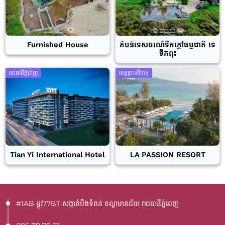
Furnished House
តំបន់ទេសចរណ៍ទឹកក្តៅធម្មជាតិ ទេ
ទឹកពុះ
រាជធានីភ្នំពេញ
ខេត្តព្រះសីហនុ
Tian Yi International Hotel
LA PASSION RESORT
#1AB ផ្លូវ77BT​ សង្កាត់បឹងទំពន់ ខណ្ឌមានជ័យ រាជធានីភ្នំពេញ