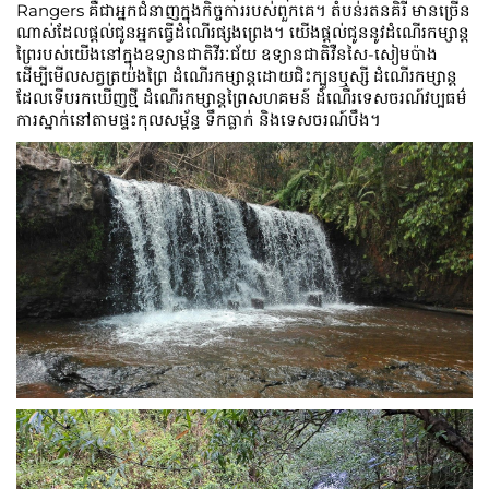
Rangers គឺជាអ្នកជំនាញក្នុងកិច្ចការរបស់ពួកគេ។ តំបន់រតនគិរី មានច្រើន
ណាស់ដែលផ្តល់ជូនអ្នកធ្វើដំណើរផ្សងព្រេង។ យើងផ្តល់ជូននូវដំណើរកម្សាន្ត
ព្រៃរបស់យើងនៅក្នុងឧទ្យានជាតិវីរៈជ័យ ឧទ្យានជាតិវឺនសៃ-សៀមប៉ាង
ដើម្បីមើលសត្វត្រយ៉ងព្រៃ ដំណើរកម្សាន្តដោយជិះក្បូនឬស្សី ដំណើរកម្សាន្ត
ដែលទើបរកឃើញថ្មី ដំណើរកម្សាន្តព្រៃសហគមន៍ ដំណើរទេសចរណ៍វប្បធម៌
ការស្នាក់នៅតាមផ្ទះកុលសម្ព័ន្ធ ទឹកធ្លាក់ និងទេសចរណ៍បឹង។