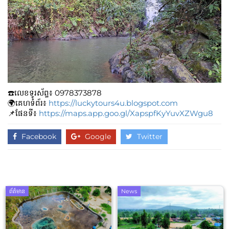
☎️លេខទូរស័ព្ទ៖ 0978373878
🌍គេហទំព័រ៖
https://luckytours4u.blogspot.com
📌ផែនទី៖
https://maps.app.goo.gl/XapspfKyYuvXZWgu8
Facebook
Google
Twitter
ព័ត៌មាន
News