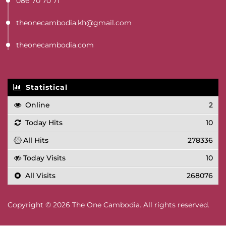
086 70 70 71
theonecambodia.kh@gmail.com
theonecambodia.com
Statistical
Online
2
Today Hits
10
All Hits
278336
Today Visits
10
All Visits
268076
Copyright © 2026 The One Cambodia. All rights reserved.