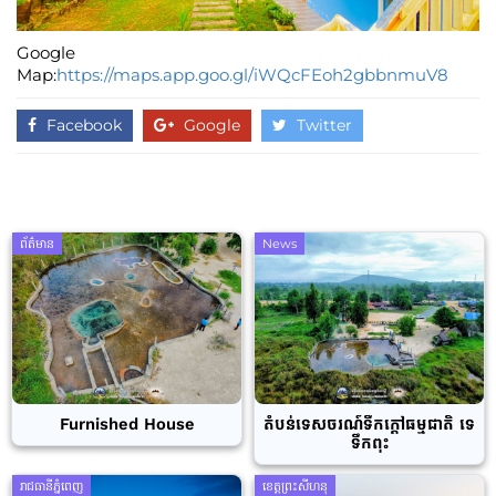
Google
Map:
https://maps.app.goo.gl/iWQcFEoh2gbbnmuV8
Facebook
Google
Twitter
ព័ត៌មាន
News
Furnished House
តំបន់ទេសចរណ៍ទឹកក្តៅធម្មជាតិ ទេ
ទឹកពុះ
រាជធានីភ្នំពេញ
ខេត្តព្រះសីហនុ