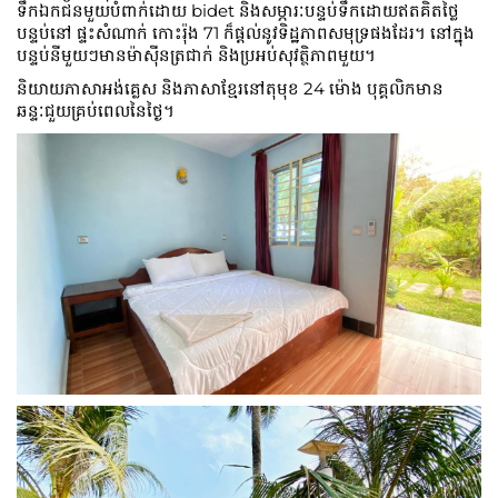
ទឹកឯកជនមួយបំពាក់ដោយ bidet និងសម្ភារៈបន្ទប់ទឹកដោយឥតគិតថ្លៃ
បន្ទប់នៅ ផ្ទះសំណាក់ កោះរ៉ុង 71 ក៏ផ្តល់នូវទិដ្ឋភាពសមុទ្រផងដែរ។ នៅក្នុង
បន្ទប់នីមួយៗមានម៉ាស៊ីនត្រជាក់ និងប្រអប់សុវត្ថិភាពមួយ។
និយាយភាសាអង់គ្លេស និងភាសាខ្មែរនៅតុមុខ 24 ម៉ោង បុគ្គលិកមាន
ឆន្ទៈជួយគ្រប់ពេលនៃថ្ងៃ។