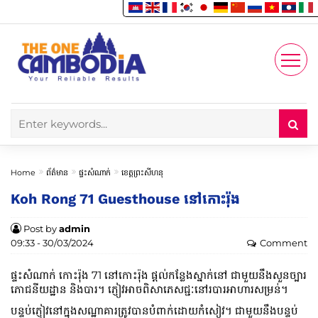
Enjoy
Account
Home
ព័ត៌មាន
ផ្ទះសំណាក់
ខេត្តព្រះសីហនុ
Koh Rong 71 Guesthouse នៅកោះរ៉ុង
Post by
admin
09:33 - 30/03/2024
Comment
ផ្ទះសំណាក់ កោះរ៉ុង 71 នៅកោះរ៉ុង ផ្តល់កន្លែងស្នាក់នៅ ជាមួយនឹងសួនច្បារ
ភោជនីយដ្ឋាន និងបារ។ ភ្ញៀវអាចពិសាភេសជ្ជៈនៅរបារអាហារសម្រន់។
បន្ទប់ភ្ញៀវនៅក្នុងសណ្ឋាគារត្រូវបានបំពាក់ដោយកំសៀវ។ ជាមួយនឹងបន្ទប់