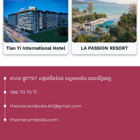
Tian Yi International Hotel
LA PASSION RESORT
#1AB ផ្លូវ77BT​ សង្កាត់បឹងទំពន់ ខណ្ឌមានជ័យ រាជធានីភ្នំពេញ
086 70 70 71
theonecambodia.kh@gmail.com
theonecambodia.com