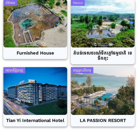
ព័ត៌មាន
News
Furnished House
តំបន់ទេសចរណ៍ទឹកក្តៅធម្មជាតិ ទេ
ទឹកពុះ
រាជធានីភ្នំពេញ
ខេត្តព្រះសីហនុ
Tian Yi International Hotel
LA PASSION RESORT