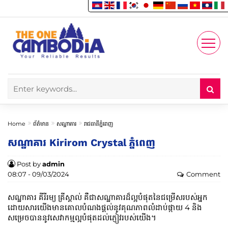
Enjoy
Account
Home
ព័ត៌មាន
សណ្ឋាគារ
រាជធានីភ្នំពេញ
សណ្ឋាគារ Kirirom Crystal ភ្នំពេញ
Post by
admin
08:07 - 09/03/2024
Comment
សណ្ឋាគារ គីរីរម្យ គ្រីស្តាល់ គឺជាសណ្ឋាគារដ៏ល្អបំផុតនៃជម្រើសរបស់អ្នក
ដោយសារយើងមានគោលបំណងផ្តល់នូវគុណភាពលំដាប់ផ្កាយ 4 និង
សម្រេចបាននូវសេវាកម្មល្អបំផុតដល់ភ្ញៀវរបស់យើង។