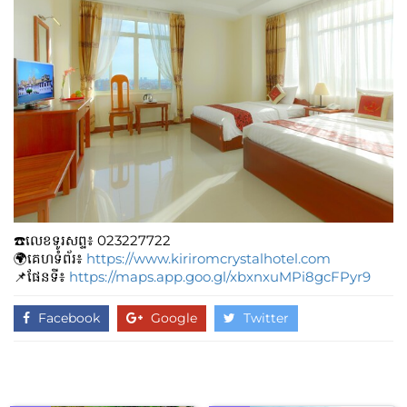
☎️លេខទូរសព្ទ៖​​ 023227722
🌍គេហទំព័រ៖
https://www.kiriromcrystalhotel.com
📌ផែនទី៖
https://maps.app.goo.gl/xbxnxuMPi8gcFPyr9
Facebook
Google
Twitter