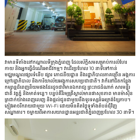
វាមានទីតាំងនៅកណ្តាលទីក្រុងភ្នំពេញ ដែលស័ក្តិសមសម្រាប់ការលំហែរ
កាយ និងអ្នកធ្វើដំណើរអាជីវកម្ម។ វាដើរប្រហែល 10 នាទីទៅកាន់
មជ្ឈមណ្ឌលផ្សារទំនើប ផ្សារ ភោជនីយដ្ឋាន និងរដ្ឋាភិបាលភាគច្រើន អង្គការ
ក្រៅរដ្ឋាភិបាល និងការិយាល័យអង្គការសហប្រជាជាតិ។ វា​ក៏​នៅ​ជិត​កន្លែង​
កម្សាន្ត​ដ៏​ពេញនិយម​ផងដែរ​ដូចជា​វិមានឯករាជ្យ ព្រះរាជ​ដំណាក់ សារមន្ទីរ
ជាតិ វត្តភ្នំ និង​មាត់ទន្លេ។ បន្ទប់គីរីរម្យគ្រីស្តាល់មានផាសុខភាព មានម៉ាស៊ីន
ត្រជាក់យ៉ាងពេញលេញ និងផ្តល់ជូនជាមួយនឹងទូរទស្សន៍អេក្រង់ខ្សែកាប។
ភ្ញៀវអាចរីករាយជាមួយ Wi-Fi ដោយមិនគិតថ្លៃទូទាំងតំបន់ជុំវិញ
សណ្ឋាគារ។ ចម្ងាយពីអាកាសយានដ្ឋានអន្តរជាតិភ្នំពេញប្រហែល 30 នាទី។