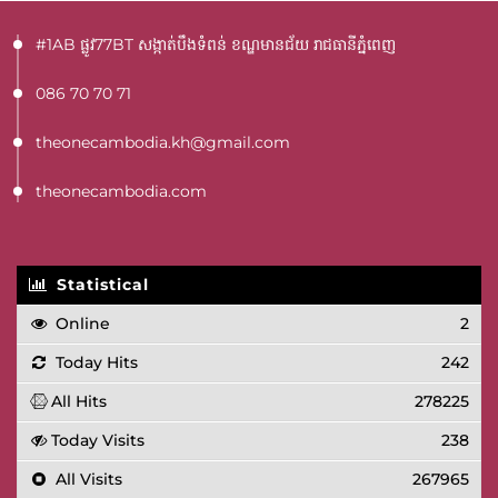
#1AB ផ្លូវ77BT​ សង្កាត់បឹងទំពន់ ខណ្ឌមានជ័យ រាជធានីភ្នំពេញ
086 70 70 71
theonecambodia.kh@gmail.com
theonecambodia.com
Statistical
Online
2
Today Hits
242
All Hits
278225
Today Visits
238
All Visits
267965