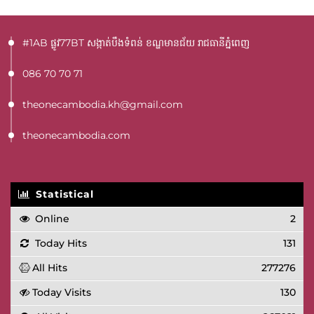
#1AB ផ្លូវ77BT​ សង្កាត់បឹងទំពន់ ខណ្ឌមានជ័យ រាជធានីភ្នំពេញ
086 70 70 71
theonecambodia.kh@gmail.com
theonecambodia.com
Statistical
Online
2
Today Hits
131
All Hits
277276
Today Visits
130