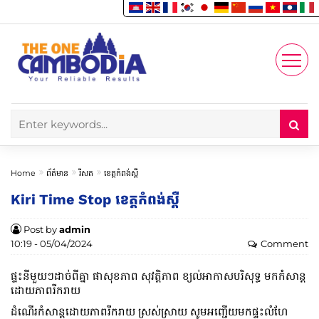
Enjoy
Account
Home
ព័ត៌មាន
រីសត
ខេត្តកំពង់ស្ពឺ
Kiri Time Stop ខេត្តកំពង់ស្ពឺ
Post by
admin
10:19 - 05/04/2024
Comment
ផ្ទះនីមួយៗដាច់ពីគ្នា ផាសុខភាព សុវត្តិភាព ខ្យល់អាកាសបរិសុទ្ធ មកកំសាន្ត
ដោយភាពរីករាយ
ដំណើរកំសាន្តដោយភាពរីករាយ ស្រស់ស្រាយ សូមអញ្ជើយមកផ្ទះលំហែ