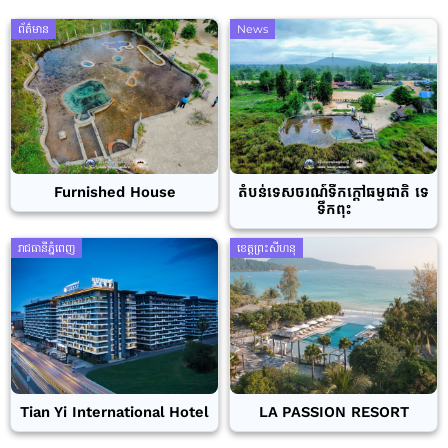
ព័ត៌មាន
News
Furnished House
តំបន់ទេសចរណ៍ទឹកក្តៅធម្មជាតិ ទេ
ទឹកពុះ
រាជធានីភ្នំពេញ
ខេត្តព្រះសីហនុ
Tian Yi International Hotel
LA PASSION RESORT