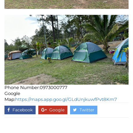
Phone Number:0973000777
Google
Map:
https://maps.app.goo.gl/GLdUnjkuwfPvt8Km7
Facebook
Google
Twitter