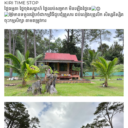
KIRI TIME STOP
ថ្ងៃធម្មតា ថ្ងៃចុងសប្តាហ៍ ថ្ងៃឈប់សម្រាក មិនឡើងថ្លៃទេ
មានទទួលរៀបចំជាកម្មវិធីជួបជុំគ្រួសារ ជប់លៀងបុគ្គលិក សិស្សនិស្សិត
ចុះកម្មសិក្សា តាមតម្រូវការ