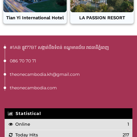
Tian Yi International Hotel
LA PASSION RESORT
#1AB ផ្លូវ77BT​ សង្កាត់បឹងទំពន់ ខណ្ឌមានជ័យ រាជធានីភ្នំពេញ
086 70 70 71
theonecambodia.kh@gmail.com
theonecambodia.com
Statistical
Online
1
Today Hits
217