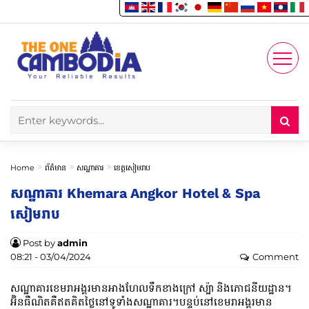
Enjoy
Account
Home
ព័ត៌មាន
សណ្ឋាគារ
ខេត្តសៀមរាប
សណ្ឋាគារ Khemara Angkor Hotel & Spa
សៀមរាប
Post by
admin
08:21 - 03/04/2024
Comment
សណ្ឋាគារខេមរាអង្គរមានអាងហែលទឹកខាងក្រៅ ស្ប៉ា និងភោជនីយដ្ឋាន។
អ៊ិនធឺណិតគឺឥតគិតថ្លៃនៅទូទាំងសណ្ឋាគារ។បន្ទប់នៅខេមរាអង្គរមាន