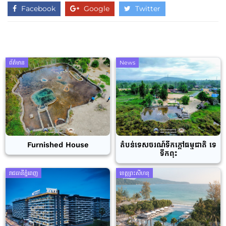
Facebook
Google
Twitter
ព័ត៌មាន
News
Furnished House
តំបន់ទេសចរណ៍ទឹកក្តៅធម្មជាតិ ទេ
ទឹកពុះ
រាជធានីភ្នំពេញ
ខេត្តព្រះសីហនុ