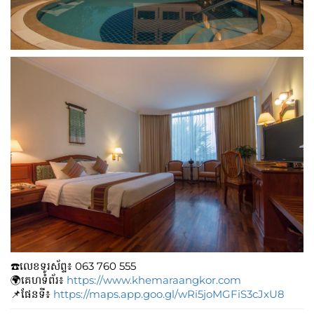
☎️លេខទូរស័ព្ទ៖​​ 0
63 760 555
🌍គេហទំព័រ៖
https://www.khemaraangkor.com
📌ផែនទី៖
https://maps.app.goo.gl/wRi5joMGFiS3cJxU8