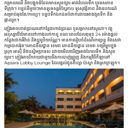
កម្រាលឈើ និងបង្អួចធំដែលមានសួនច្បារ អាងហែលទឹក ឬទេសភាព
ទីក្រុង។ បន្ទប់នីមួយៗមានទូរទស្សន៍ខ្សែកាប ទូរសុវត្ថិភាព និងឧបករណ៍
សម្រាប់ឆុងតែ/កាហ្វេ។ បន្ទប់ទឹកឯកជនបំពាក់ដោយអាងងូតទឹក និង
ផ្កាឈូក។
ភ្ញៀវ​អាច​ហាត់ប្រាណ​នៅ​កន្លែង​ហាត់ប្រាណ ឬ​សម្រាក​នៅ​សូណា។ វត្ថុ
អនុស្សាវរីយ៍មាននៅហាងលក់កាដូ ខណៈពេលដែលតុមុខ 24 ម៉ោងផ្តល់
កន្លែងដាក់អីវ៉ាន់ និងប្តូររូបិយប័ណ្ណ។ មានការរៀបចំដំណើរកម្សាន្ត និងសេវា
កម្មបោកអ៊ុត។ភោជនីយដ្ឋាន ខេមរា ភោជនីយដ្ឋាន ខេមរា បម្រើម្ហូបក្នុង
ស្រុក អាស៊ី និងបស្ចិមប្រទេស ដោយមើលឃើញអាងហែលទឹក និងសួន
ច្បារ។ ភ្ញៀវ​អាច​រីករាយ​ជាមួយ​នឹង​ការ​បាញ់​ព្រួញ និង​កម្មវិធី​កីឡា​នៅ
Apsara Lobby Lounge ដែល​ផ្តល់​ជូន​ភីហ្សា ប៉ាស្តា និង​ស្រាក្រឡុក។