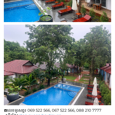
☎️លេខទូរសព្ទ៖​​ 069 522 566, 067 522 566, 088 210 7777