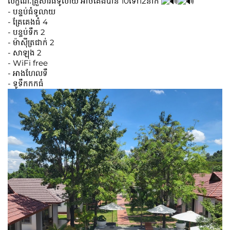
លក្ខណៈគ្រួសារធំទូលាយ អាចគេងបាន 10ទៅ12នាក់
- បន្ទប់ធំទូលាយ
- គ្រែគេងធំ 4
- បន្ទប់ទឹក 2
- ម៉ាសុីត្រជាក់ 2
- សាឡុង 2
- WiFi free
- អាងហែលទឹ
- ទូទឹកកកធំ