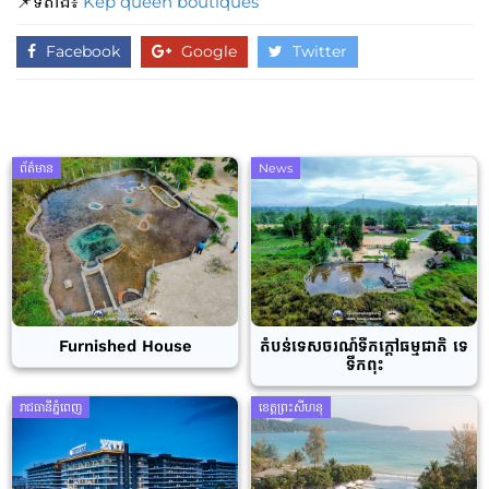
📌ទីតាំង៖
Kep queen boutiques
Facebook
Google
Twitter
ព័ត៌មាន
News
Furnished House
តំបន់ទេសចរណ៍ទឹកក្តៅធម្មជាតិ ទេ
ទឹកពុះ
រាជធានីភ្នំពេញ
ខេត្តព្រះសីហនុ