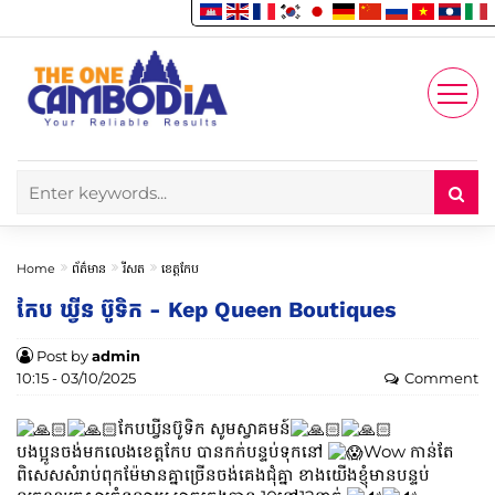
Enjoy
Account
Home
ព័ត៌មាន
រីសត
ខេត្តកែប
កែប ឃ្វីន ប៊ូទិក - Kep Queen Boutiques
Post by
admin
10:15 - 03/10/2025
Comment
កែបឃ្វីនប៊ូទិក សូមស្វាគមន៍
បងប្អូនចង់មកលេងខេត្តកែប បានកក់បន្ទប់ទុកនៅ
Wow កាន់តែ
ពិសេសសំរាប់ពុកម៉ែមានគ្នាច្រេីនចង់គេងជុំគ្នា ខាងយេីងខ្ញុំមានបន្ទប់