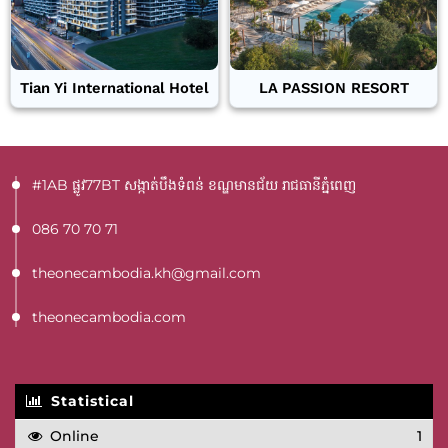
Tian Yi International Hotel
LA PASSION RESORT
#1AB ផ្លូវ77BT​ សង្កាត់បឹងទំពន់ ខណ្ឌមានជ័យ រាជធានីភ្នំពេញ
086 70 70 71
theonecambodia.kh@gmail.com
theonecambodia.com
Statistical
Online
1