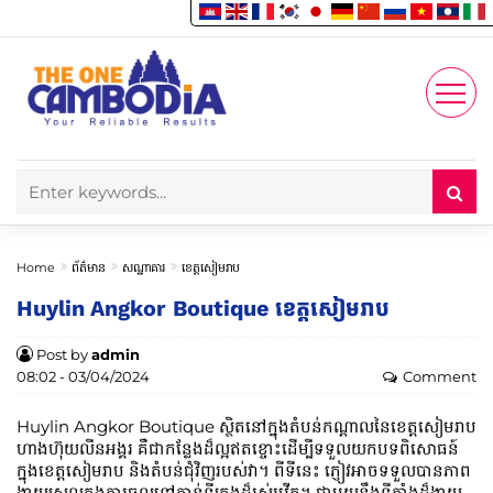
Enjoy
Account
Home
ព័ត៌មាន
សណ្ឋាគារ
ខេត្តសៀមរាប
Huylin Angkor Boutique ខេត្តសៀមរាប
Post by
admin
08:02 - 03/04/2024
Comment
Huylin Angkor Boutique ស្ថិតនៅក្នុងតំបន់កណ្តាលនៃខេត្តសៀមរាប
ហាងហ៊ុយលីនអង្គរ គឺជាកន្លែងដ៏ល្អឥតខ្ចោះដើម្បីទទួលយកបទពិសោធន៍
ក្នុងខេត្តសៀមរាប និងតំបន់ជុំវិញរបស់វា។ ពីទីនេះ ភ្ញៀវអាចទទួលបានភាព
ងាយស្រួលក្នុងការចូលទៅកាន់ទីក្រុងដ៏រស់រវើក។ ជាមួយនឹងទីតាំងដ៏ងាយ