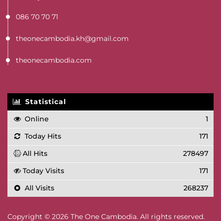
086 70 70 71
theonecambodia.kh@gmail.com
theonecambodia.com
Statistical
Online
1
Today Hits
171
All Hits
278497
Today Visits
171
All Visits
268237
Copyright © 2026 The One Cambodia. All rights reserved.