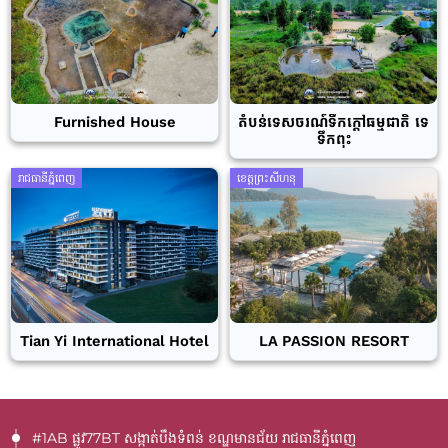
Furnished House
តំបន់ទេសចរណ៍ទឹកក្តៅធម្មជាតិ ទេ
ទឹកពុះ
រាជធានីភ្នំពេញ
ខេត្តព្រះសីហនុ
Tian Yi International Hotel
LA PASSION RESORT
#1AB ផ្លូវ77BT​ សង្កាត់បឹងទំពន់ ខណ្ឌមានជ័យ រាជធានីភ្នំពេញ