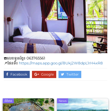
☎️លេខទូរស័ព្ទ៖​​ 063765561
📌ផែនទី៖
https://maps.app.goo.gl/8Ukj2W8dpL1rH4xR8
Facebook
Google
Twitter
ព័ត៌មាន
News