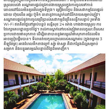
ស្រួលរបស់វា សណ្ឋាគារផ្តល់នូវភាពងាយស្រួលក្នុងការចូលទៅកាន់
គោលដៅដែលមិនគួរមើលក្នុងទីក្រុង។ គ្រឿងបរិក្ខារ និងសេវាកម្មដែលផ្តល់
ដោយ ហ៊ុយលីន អង្គរ ប៊ូទិក ធានានូវការស្នាក់នៅដ៏រីករាយសម្រាប់ភ្ញៀវ។
សណ្ឋាគារផ្តល់នូវការចូលប្រើប្រាស់សេវាកម្មដ៏ច្រើនសន្ធឹកសន្ធាប់ រួមទាំង
Wi-Fi ឥតគិតថ្លៃនៅគ្រប់បន្ទប់ សន្តិសុខ 24 ម៉ោង ហាងងាយស្រួល ការ
ថែរក្សាគេហដ្ឋានប្រចាំថ្ងៃ។ រាល់ការស្នាក់នៅរបស់ភ្ញៀវមានលក្ខណៈពិសេស
ប្រកបដោយផាសុកភាព ដើម្បីធានាបាននូវអារម្មណ៍ផាសុកភាពដែលមិន
អាចប្រៀបផ្ទឹមបាន។ ទីលានវាយកូនហ្គោលរបស់សណ្ឋាគារ (ក្នុងចម្ងាយ 3
គីឡូម៉ែត្រ) អាងហែលទឹកខាងក្រៅ ស្ប៉ា ម៉ាស្សា គឺជាកន្លែងដ៏ល្អសម្រាប់
សម្រាក និងបន្ធូរអារម្មណ៍បន្ទាប់ពីថ្ងៃដ៏មមាញឹក។