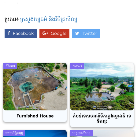
ប្រភព៖
ក្រសួងវប្បធម៌ និងវិចិត្រសិល្ប:
Facebook
Google
Twitter
ព័ត៌មាន
News
Furnished House
តំបន់ទេសចរណ៍ទឹកក្តៅធម្មជាតិ ទេ
ទឹកពុះ
រាជធានីភ្នំពេញ
ខេត្តព្រះសីហនុ