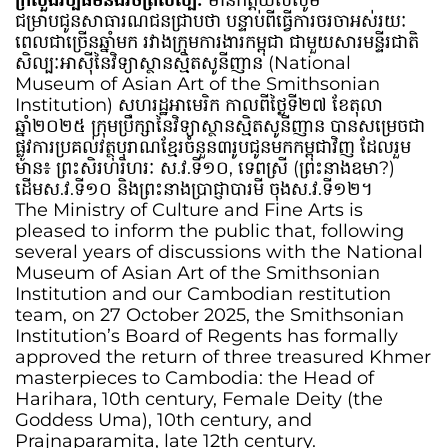
ក្រសួងវប្បធម៌និងវិចិត្រសិល្បៈ
មានកិត្តិយសសូម
ជម្រាបជូនសាធារណជនជ្រាបថា បន្ទាប់ពីធ្វើការចរចាអស់រយៈ
ពេលជាច្រើនឆ្នាំមក រវាងក្រុមការងារកម្ពុជា ជាមួយសារមន្ទីរជាតិ
សិល្បៈអាស៊ីនៃវិទ្យាស្ថានស្មិតសូនីញាន (National
Museum of Asian Art of the Smithsonian
Institution) សហរដ្ឋអាមេរិក កាលពីថ្ងៃទី២៧ ខែតុលា
ឆ្នាំ២០២៥ ក្រុមប្រឹក្សានៃវិទ្យាស្ថានស្មិតសូនីញាន បានសម្រេចជា
ផ្លូវការប្រគល់វត្ថុបុរាណខ្មែរចំនួន៣រូបជូនមកកម្ពុជាវិញ ដែលរួម
មាន៖ ព្រះសិរហរិហរៈ ស.វ.ទី១០, ទេពស្រី (ព្រះនាងឧមា?)
ដើមស.វ.ទី១០ និងព្រះនាងប្រាជ្ញាបារមី ចុងស.វ.ទី១២។
The Ministry of Culture and Fine Arts is
pleased to inform the public that, following
several years of discussions with the National
Museum of Asian Art of the Smithsonian
Institution and our Cambodian restitution
team, on 27 October 2025, the Smithsonian
Institution’s Board of Regents has formally
approved the return of three treasured Khmer
masterpieces to Cambodia: the Head of
Harihara, 10th century, Female Deity (the
Goddess Uma), 10th century, and
Prajnaparamita, late 12th century.