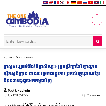
Enjoy
Account
Home
ព័ត៌មាន
News
ក្រសួងវប្បធម៌និងវិចិត្រសិល្បៈ៖ ក្រុមប្រឹក្សានៃវិទ្យាស្ថាន
ស្មិតសូនីញាន បានសម្រេចជាផ្លូវការប្រគល់វត្ថុបុរាណខ្មែរ
ចំនួន៣អង្គជូនមកកម្ពុជាវិញ
Post by
admin
13:35 - 17/12/2025
Comment