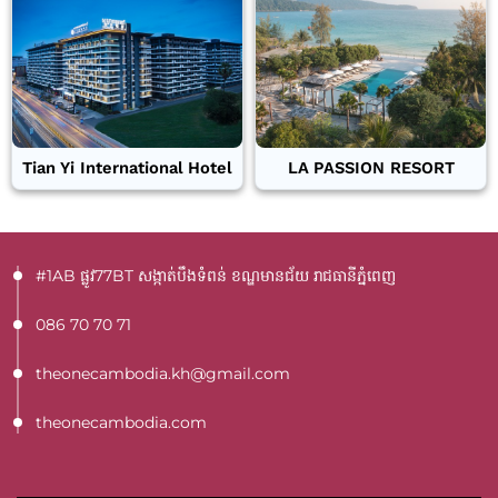
Tian Yi International Hotel
LA PASSION RESORT
#1AB ផ្លូវ77BT​ សង្កាត់បឹងទំពន់ ខណ្ឌមានជ័យ រាជធានីភ្នំពេញ
086 70 70 71
theonecambodia.kh@gmail.com
theonecambodia.com