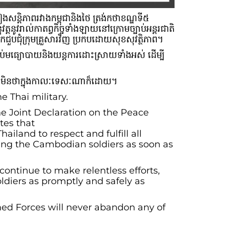
ព្រៀងសន្តិភាពរវាងកម្ពុជានិងថៃ ត្រង់កថាខណ្ឌទី៥
តនូវរាល់កាតព្វកិច្ចទាំងឡាយនៅក្រោមច្បាប់អន្តរជាតិ
ជួបជុំក្រុមគ្រួសារវិញ ប្រកបដោយសុខសុវត្ថិភាព។
រប់មធ្យោបាយនិងយន្តការដោះស្រាយទាំងអស់ ដើម្បី
យ មិនថាក្នុងកាលៈទេសៈណាក៏ដោយ។
e Thai military.
the Joint Declaration on the Peace
tes that
iland to respect and fulfill all
asing the Cambodian soldiers as soon as
ontinue to make relentless efforts,
oldiers as promptly and safely as
ed Forces will never abandon any of