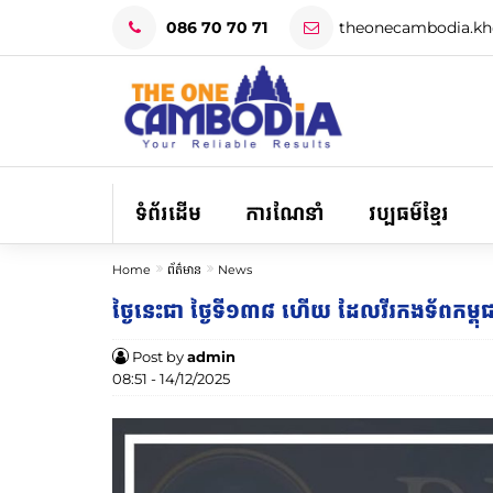
086 70 70 71
theonecambodia.k
ទំព័រដើម
ការណែនាំ
វប្បធម៌ខ្មែរ
Home
ព័ត៌មាន
News
ថ្ងៃនេះជា ថ្ងៃទី១៣៨ ហើយ ដែលវីរកងទ័ពកម្ពុជា
Post by
admin
08:51 - 14/12/2025