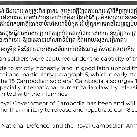
រង់ និងដោយសុច្ឆន្ទៈពិតប្រាកដ នូវសេចក្តីថ្លែងការណ៍រួមស្តីពីកិច្ចព្រម
ក់របស់កម្ពុជាជាបន្ទាន់ដោយមិនបង្អែបង្អង់” ព្រមទាំងគោរពនិងអនុវត្
ទ័ពកម្ពុជាឱ្យបានឆាប់រហ័សជាទីបំផុត ដើម្បីពួកគាត់អាចវិលត្រឡប់មក
នឹងកំពុងធ្វើការយ៉ាងសស្រាក់សស្រាំឥតឈប់ឈរ ដោយបានប្រើប្រាស់គ្
នាក់នោះ ឱ្យបានឆាប់រហ័សជាទីបំផុត និងដោយសុខសុវត្ថិភាព។
លខេមរភូមិន្ទ មិនដែលបោះបង់កងទ័ពរបស់យើងណាម្នាក់ចោលនោះឡើ
n soldiers were captured under the captivity of th
e to strictly, honestly, and in good faith uphold 
and, particularly paragraph 5, which clearly sta
he 18 Cambodian soldiers” Cambodia also urges Tha
specially international humanitarian law, by rele
nited with their families.
Royal Government of Cambodia has been and will c
the Thai military to release and repatriate our 18 s
f National Defence, and the Royal Cambodian Arm