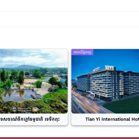
រាជធានីភ្នំពេញ
ទេសចរណ៍ទឹកក្តៅធម្មជាតិ ទេទឹកពុះ
Tian Yi International Ho