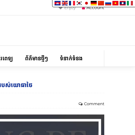
Enjoy
Account
ទីរពេទ្យ
ព័ត៌មានថ្មីៗ
ទំនាក់ទំនង
គ្រងរបស់យោធាថៃ
Comment