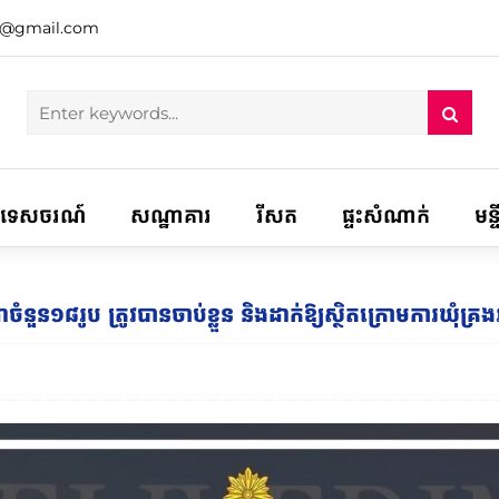
h@gmail.com
ទេសចរណ៍
សណ្ឋាគារ
រីសត
ផ្ទះសំណាក់
មន្
ចំនួន១៨រូប ត្រូវបានចាប់ខ្លួន និងដាក់ឱ្យស្ថិតក្រោមការឃុំ