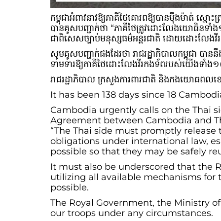
កម្ពុជាអំពាវនាវឱ្យភាគីថៃគោរពឱ្យបានម៉ឺងម៉ាត់ ស្មោះត្
បានគូសបញ្ជាក់ថា “ភាគីថៃត្រូវដោះលែងយោធិនទាំង១៨នា
ជាពិសេសច្បាប់មនុស្សធម៌អន្តរជាតិ ដោយដោះលែងវីរកង
សូមគូសបញ្ជាក់ផងដែរថា រាជរដ្ឋាភិបាលកម្ពុជា បាន
ទាមទារឱ្យភាគីថៃដោះលែងវីរកងទ័ពរបស់យើងទាំង១៨
រាជរដ្ឋាភិបាល ក្រសួងការពារជាតិ និងកងយោធព
It has been 138 days since 18 Cambodia
Cambodia urgently calls on the Thai sid
Agreement between Cambodia and Thail
“The Thai side must promptly release t
obligations under international law, e
possible so that they may be safely reu
It must also be underscored that the 
utilizing all available mechanisms for 
possible.
The Royal Government, the Ministry o
our troops under any circumstances.