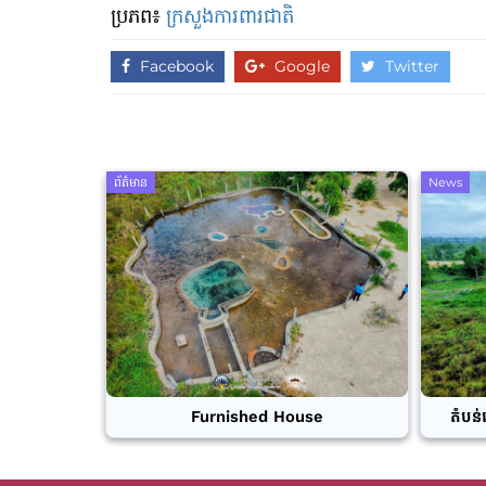
ប្រភព៖
ក្រសួងការពារជាតិ
Facebook
Google
Twitter
ព័ត៌មាន
News
Furnished House
តំបន់