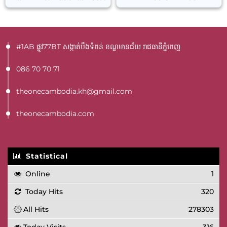
#1AB ផ្លូវ77BT​ សង្កាត់បឹងទំពន់ ខណ្ឌមានជ័យ រាជធានីភ្នំពេញ
086 70 70 71
theonecambodia.kh@gmail.com
theonecambodia.com
Statistical
Online
1
Today Hits
320
All Hits
278303
Today Visits
316