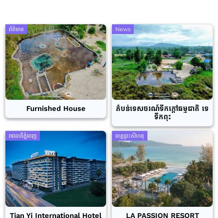
ព័ត៌មាន
News
Furnished House
តំបន់ទេសចរណ៍ទឹកក្តៅធម្មជាតិ ទេ
ទឹកពុះ
រាជធានីភ្នំពេញ
ខេត្តព្រះសីហនុ
Tian Yi International Hotel
LA PASSION RESORT