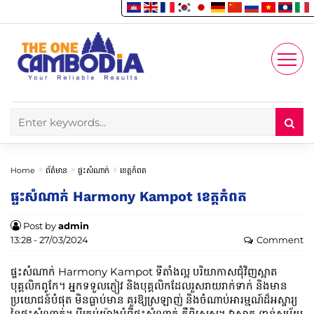
Enjoy
Account
Home
ព័ត៌មាន
ផ្ទះសំណាក់
ខេត្តកំពត
ផ្ទះសំណាក់​ Harmony Kampot ខេត្តកំពត
Post by
admin
13:28 - 27/03/2024
Comment
ផ្ទះសំណាក់​ Harmony Kampot ទីតាំងល្អ បរិយាកាសជុំវិញស្អាត
បុគ្គលិកពូកែ។ អ្នកទទួលភ្ញៀវ និងបុគ្គលិកដែលរួសរាយរាក់ទាក់ និងមាន
ប្រយោជន៍បំផុត មិនធ្លាប់មាន គួរឱ្យស្រឡាញ់ និងចំណាប់អារម្មណ៍ដ៏អស្ចារ្យ
នៃផ្ទះ​សំណាក់។ អ្វីគ្រប់យ៉ាងអំពីផ្ទះ​សំណាក់​ គឺពិសេស។ វាស្អាត ទាន់សម័យ