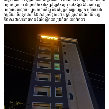
បន្ទប់ធំទូលាយ ជាមួយនឹងសេវាកម្មដ៏ល្អឥតខ្ចោះ នៅកន្លែងដែលយើងញ៉ាំ
អាហារពេលល្ងាច។ ម្ហូប​អាហារ​គឺ​ល្អ និង​តម្លៃ​ខ្ពស់​សម្រាប់​ប្រាក់ ហើយ​សេវា
កម្ម​គឺ​យក​ចិត្ត​ទុក​ដាក់ និង​មាន​ប្រសិទ្ធភាព។ បន្ទប់ត្រូវបានបំពាក់យ៉ាងល្អ
និងមានផាសុខភាពមានទីតាំងស្ថិតនៅក្រុងកំពត ខេត្តកំពត។