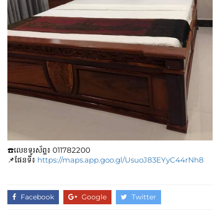
☎️លេខទូរស័ព្ទ៖​​ 011782200
📌ផែនទី៖
https://maps.app.goo.gl/UsuoJ83EYyC44rNh8
Facebook
Google
Twitter