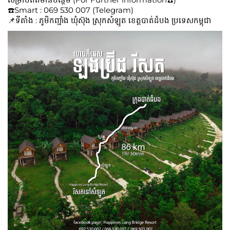
☎️Smart : 069 530 007 (Telegram)
📌ទីតាំង : ភូមិកញ្ជាំង ឃុំស៊ុង ស្រុកសំឡូត ខេត្តបាត់ដំបង ប្រទេសកម្ពុជា