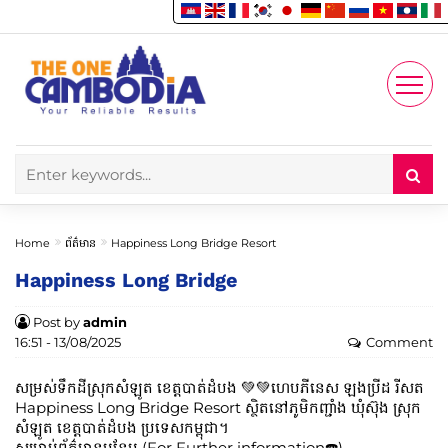
Enjoy
Account
Home
ព័ត៌មាន
Happiness Long Bridge Resort
Happiness Long Bridge
Post by
admin
16:51 - 13/08/2025
Comment
សម្រស់ទឹកដីស្រុកសំឡូត ខេត្តបាត់ដំបង 💚💚ហេបភីនេស ឡងប្រីដ រីសត
Happiness Long Bridge Resort ស្ថិតនៅភូមិកញ្ជាំង ឃុំស៊ុង ស្រុក
សំឡូត ខេត្តបាត់ដំបង ប្រទេសកម្ពុជា។
សម្រាប់ព័ត៌មានបន្ថែម (For Further information☎️)