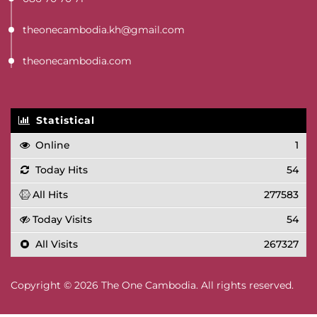
theonecambodia.kh@gmail.com
theonecambodia.com
Statistical
Online
1
Today Hits
54
All Hits
277583
Today Visits
54
All Visits
267327
Copyright © 2026 The One Cambodia. All rights reserved.