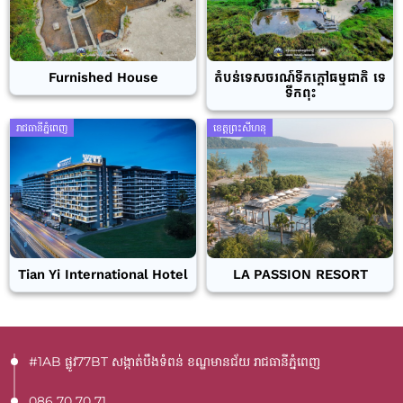
Furnished House
តំបន់ទេសចរណ៍ទឹកក្តៅធម្មជាតិ ទេ
ទឹកពុះ
រាជធានីភ្នំពេញ
ខេត្តព្រះសីហនុ
Tian Yi International Hotel
LA PASSION RESORT
#1AB ផ្លូវ77BT​ សង្កាត់បឹងទំពន់ ខណ្ឌមានជ័យ រាជធានីភ្នំពេញ
086 70 70 71