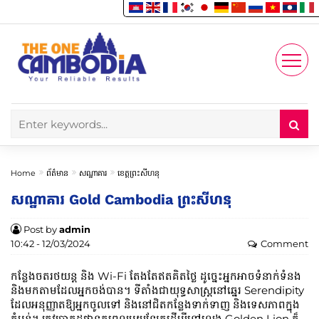
Enjoy
Account
Home
ព័ត៌មាន
សណ្ឋាគារ
ខេត្តព្រះសីហនុ
សណ្ឋាគារ​ Gold Cambodia ព្រះសីហនុ
Post by
admin
10:42 - 12/03/2024
Comment
កន្លែងចតរថយន្ត និង Wi-Fi តែងតែឥតគិតថ្លៃ ដូច្នេះអ្នកអាចទំនាក់ទំនង
និងមកតាមដែលអ្នកចង់បាន។ ទីតាំងជាយុទ្ធសាស្ត្រនៅឆ្នេរ Serendipity
ដែលអនុញ្ញាតឱ្យអ្នកចូលទៅ និងនៅជិតកន្លែងទាក់ទាញ និងទេសភាពក្នុង
តំបន់។ ត្រូវប្រាកដថាទុកពេលមួយឡែកដើម្បីទៅលេង Golden Lion ក៏