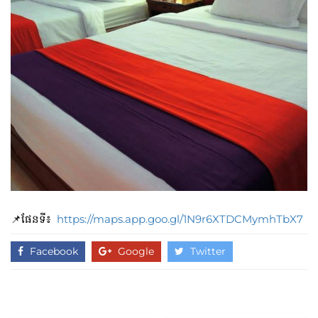
📌ផែនទី៖
https://maps.app.goo.gl/1N9r6XTDCMymhTbX7
Facebook
Google
Twitter