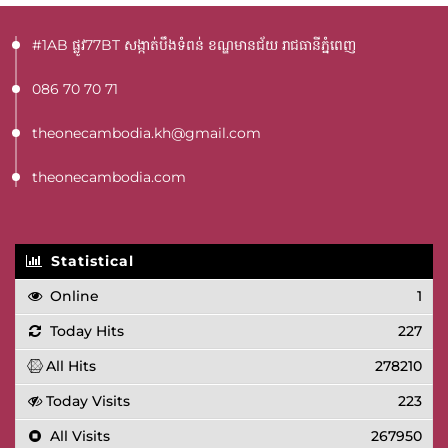
#1AB ផ្លូវ77BT​ សង្កាត់បឹងទំពន់ ខណ្ឌមានជ័យ រាជធានីភ្នំពេញ
086 70 70 71
theonecambodia.kh@gmail.com
theonecambodia.com
Statistical
Online
1
Today Hits
227
All Hits
278210
Today Visits
223
All Visits
267950