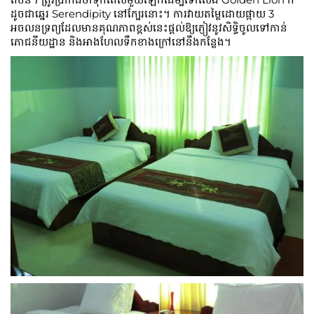
ដូចជាឆ្នេរ Serendipity នៅក្បែរនោះ។ ការវាយតម្លៃដោយផ្កាយ 3
អចលនទ្រព្យដែលមានគុណភាពខ្ពស់នេះផ្តល់ឱ្យភ្ញៀវនូវសិទ្ធិចូលទៅកាន់
ភោជនីយដ្ឋាន និងអាងហែលទឹកខាងក្រៅនៅនឹងកន្លែង។