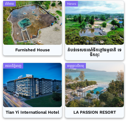
ព័ត៌មាន
News
Furnished House
តំបន់ទេសចរណ៍ទឹកក្តៅធម្មជាតិ ទេ
ទឹកពុះ
រាជធានីភ្នំពេញ
ខេត្តព្រះសីហនុ
Tian Yi International Hotel
LA PASSION RESORT