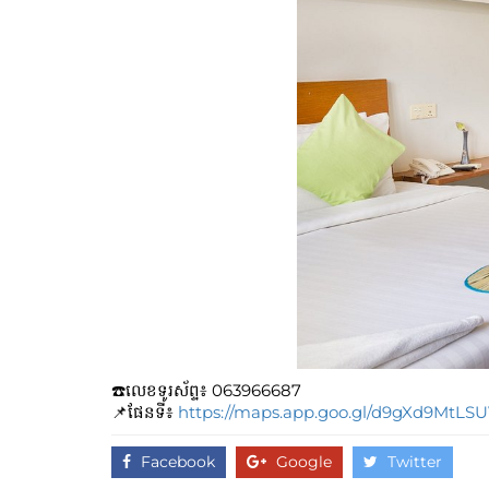
☎️លេខទូរស័ព្ទ៖​​ 063966687
📌ផែនទី៖
https://maps.app.goo.gl/d9gXd9MtLSU
Facebook
Google
Twitter