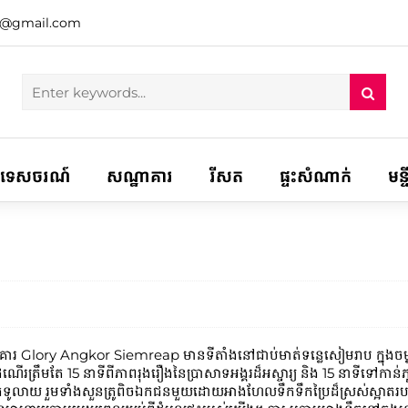
h@gmail.com
ទេសចរណ៍
សណ្ឋាគារ
រីសត
ផ្ទះសំណាក់
មន្
ារ Glory Angkor Siemreap មានទីតាំងនៅជាប់មាត់ទន្លេសៀមរាប ក្នុងចម្ងា
រឹមតែ 15 នាទីពីភាពរុងរឿងនៃប្រាសាទអង្គរដ៏អស្ចារ្យ និង 15 នាទីទៅកាន់ភូម
ារដ៏ធំទូលាយ រួមទាំងសួនត្រូពិចឯកជនមួយដោយអាងហែលទឹកទឹកប្រៃដ៏ស្រស់ស្អាតរបស