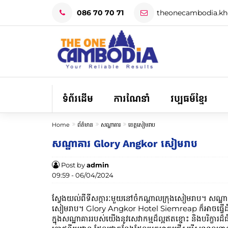
086 70 70 71
theonecambodia.k
ទំព័រដើម
ការណែនាំ
វប្បធម៌ខ្មែរ
Home
ព័ត៌មាន
សណ្ឋាគារ
ខេត្តសៀមរាប
សណ្ឋាគារ Glory Angkor សៀមរាប
Post by
admin
09:59 - 06/04/2024
ស្វែងយល់ពីទីសក្ការៈមួយនៅចំកណ្តាលក្រុងសៀមរាប។ សណ្ឋាគ
សៀមរាប។ Glory Angkor Hotel Siemreap ក៏អាចធ្វើដំណើរត្
ក្នុងសណ្ឋាគាររបស់យើងនូវសេវាកម្មដ៏ល្អឥតខ្ចោះ និងបរិក្ខ