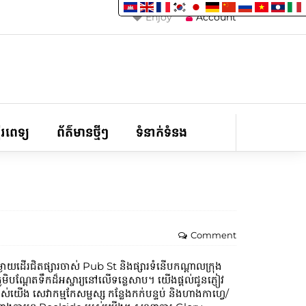
Enjoy
Account
ទីរពេទ្យ
ព័ត៌មានថ្មីៗ
ទំនាក់ទំនង
Comment
យដើរជិតផ្សារចាស់ Pub St និងផ្សារទំនើបកណ្តាលក្រុង
ិបណ្តែតទឹកដ៏អស្ចារ្យនៅលើទន្លេសាប។ យើងផ្តល់ជូនភ្ញៀវ
់យើង សេវាកម្មកែសម្ផស្ស កន្លែងកក់បន្ទប់ និងហាងកាហ្វេ/