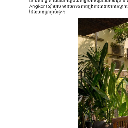
ភោជនីយដ្ឋាន ដែលជាកន្លែងដែលអ្នកអាចជ្រើសរើសទទួលទា
Angkor សៀមរាប មានមោទនភាពក្នុងការធានាថាការស្នាក់នៅរបស
ដែលមានប្រាជ្ញាបំផុត។