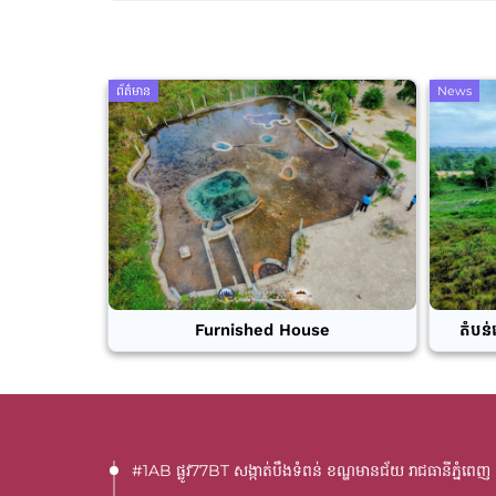
ព័ត៌មាន
News
Furnished House
តំបន់
#1AB ផ្លូវ77BT​ សង្កាត់បឹងទំពន់ ខណ្ឌមានជ័យ រាជធានីភ្នំពេញ