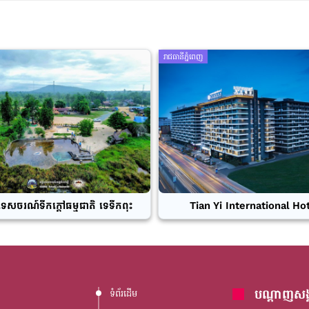
រាជធានីភ្នំពេញ
ទេសចរណ៍ទឹកក្តៅធម្មជាតិ ទេទឹកពុះ
Tian Yi International Ho
បណ្តាញសង្
ទំព័រដើម