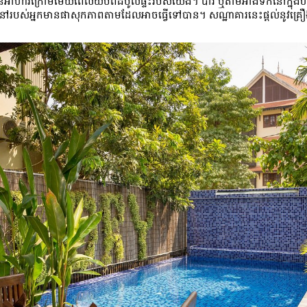
នអាហារក្រោមមេឃពេលយប់ពីដំបូលផ្ទះរបស់យើង។ បារ ឬតាមអាងទឹកនៅក្នុងហ
់អ្នកមានផាសុកភាពតាមដែលអាចធ្វើទៅបាន។ សណ្ឋាគារនេះផ្តល់នូវគ្រឿងបរិក្ខា