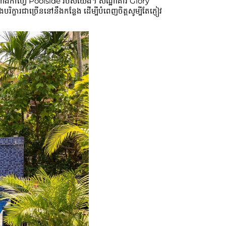
ាងកាហ្វេ Poolside របស់យើង។ សណ្ឋាគារ Glory
រជាច្រើននៅនឹងកន្លែង ដើម្បីបំពេញចិត្តសូម្បីតែភ្ញៀវ