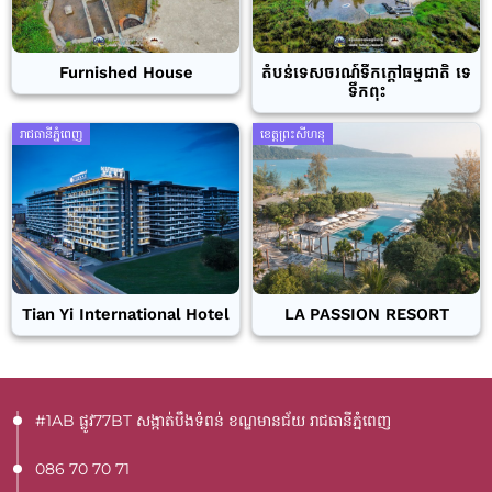
Furnished House
តំបន់ទេសចរណ៍ទឹកក្តៅធម្មជាតិ ទេ
ទឹកពុះ
រាជធានីភ្នំពេញ
ខេត្តព្រះសីហនុ
Tian Yi International Hotel
LA PASSION RESORT
#1AB ផ្លូវ77BT​ សង្កាត់បឹងទំពន់ ខណ្ឌមានជ័យ រាជធានីភ្នំពេញ
086 70 70 71