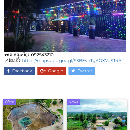
☎️លេខទូរស័ព្ទ៖​​ 092543210
📌ផែនទី៖
https://maps.app.goo.gl/SSBEvhTgAGXVqST4A
Facebook
Google
Twitter
ព័ត៌មាន
News