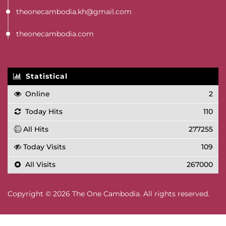
theonecambodia.kh@gmail.com
theonecambodia.com
Statistical
Online
2
Today Hits
110
All Hits
277255
Today Visits
109
All Visits
267000
Copyright © 2026 The One Cambodia. All rights reserved.