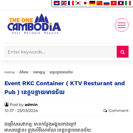
Enjoy
Account
Home
ព័ត៌មាន
ការកម្សាន្ត
ខេត្តបន្ទាយមានជ័យ
Event RKC Container ( KTV Resturant and
Pub ) ខេត្តបន្ទាយមានជ័យ
Post by
admin
10:37 - 23/03/2024
Comment
ជម្រើសសេវាកម្ម:
មាន​កន្លែង​អង្គុយ​ខាង​ក្រៅ
អាសយដ្ឋាន៖ ក្រុងសិរីសោភ័ណ ខេត្តបន្ទាយមានជ័យ