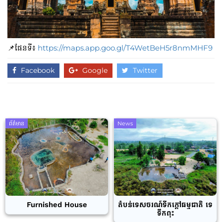
📌ផែនទី៖
https://maps.app.goo.gl/T4WetBeH5r8nmMHF9
Facebook
Google
Twitter
ព័ត៌មាន
News
Furnished House
តំបន់ទេសចរណ៍ទឹកក្តៅធម្មជាតិ ទេ
ទឹកពុះ