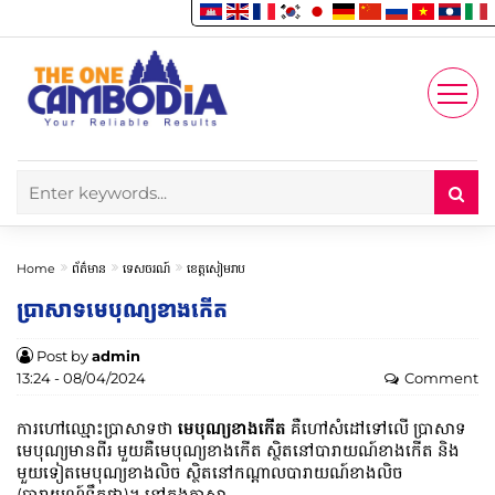
Enjoy
Account
Home
ព័ត៌មាន
ទេសចរណ៍
ខេត្តសៀមរាប
ប្រាសាទ​មេបុណ្យ​ខាង​កើត
Post by
admin
13:24 - 08/04/2024
Comment
ការហៅឈ្មោះប្រាសាទថា
មេបុណ្យខាងកើត
គឺហៅសំដៅទៅលើ ប្រាសាទ
មេបុណ្យមានពីរ មួយគឺមេបុណ្យខាងកើត ស្ថិតនៅបារាយណ៍ខាងកើត និង
មួយទៀតមេបុណ្យខាងលិច ស្ថិតនៅកណ្តាលបារាយណ៍ខាងលិច
(បារាយណ៍ទឹកថ្លា)។ នៅក្នុងភាសា