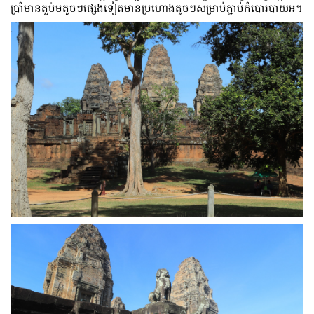
ប្រាំមានតួប៉មតូចៗផ្សេងទៀតមានប្រហោងតូចៗសម្រាប់ភ្ជាប់កំបោរបាយអ។