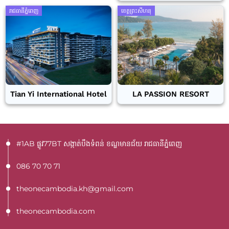
រាជធានីភ្នំពេញ
ខេត្តព្រះសីហនុ
Tian Yi International Hotel
LA PASSION RESORT
#1AB ផ្លូវ77BT​ សង្កាត់បឹងទំពន់ ខណ្ឌមានជ័យ រាជធានីភ្នំពេញ
086 70 70 71
theonecambodia.kh@gmail.com
theonecambodia.com