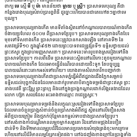
ពាក្យ
មេ
ស្មើ
មី
ឬ
ម៉ា
មានន័យថា
ម្តាយ
ឬ
ស្ត្រី
។ ប្រាសាទមេបុណ្យ គឺជា
កន្លែងរោងបុណ្យសំរាប់ប្រារព្ធពិធី ដូច្នោះហើយបានជាគេហៅតៗគ្នាថាមេ
បុណ្យ។
ប្រាសាទមេបុណ្យខាងកើត មានទីតាំងស្ថិតនៅចំកណ្តាលបារាយណ៍ខាងកើត
ចំងាយប្រហែល ៥០០ម ពីប្រាសាទប្រែរូប។ ប្រាសាទមេបុណ្យខាងកើតបែរ
មុខទៅទិសខាងកើត ប្រាសាទនេះត្រូវបានកសាងឡើង នៅភាគទី២ នៃ
សតវត្សរ៍ទី១០ ក្នុងឆ្នាំ៩៥២ ដោយព្រះបាទរាជេន្ទ្រវរ្ម័នទី១ ឧទ្ទិសថ្វាយដល់
ព្រះឥសូរ ក្នុងព្រហមញ្ញសាសនា
។ ប្រាសាទនេះមានរូបរាងស្រដៀងទៅនឹង
ប្រាសាទប្រែរូប។ កាលពីដើម ប្រាសាទនេះស្ថិតនៅលើកោះតូចមួយកណ្តាល
បារាយណ៍ខាងកើត ដែលអាចធ្វើដំណើរបានដោយជិះទូក តែបច្ចុប្បន្ន
បារាយណ៍នោះគោកអស់ទៅហើយ។ យោងតាមសិលាចារឹកបញ្ជាក់ថា
ប្រាសាទមេបុណ្យខាងកើតជាប្រាសាទភ្នំធ្វើអំពីឥដ្ឋរាងជើងក្អែកសម្រាប់
ឧទ្ទិសដល់បុព្វការីជនដែលមានដាក់រូបមាតាបិតាក្នុងទម្រង់ជាព្រះឥសូរ ព្រះ
នាងបរវតី ព្រះវិស្ណុ ព្រះព្រហ្ម និងនៅក្នុងប្រាង្គកណ្តាលដាក់លិង្គទេវរាជដែល
លោក ហ្ស៊ក សឈដែស អះអាងថាឈ្មោះ រាជេន្ទ្រស្វរៈ
។
ប្រាសាទមេបុណ្យមានទម្រង់និងលក្ខណៈស្រដៀងទៅនឹងប្រាសាទប្រែរូប
ដែលមានចំនួនប្រាង្អសំខាន់ចំនួនប្រាំសាងអំពីឥដ្ឋ ស្ថិតនៅលើខឿនសាង
អំពីថ្មបាយក្រៀម និងថ្មភក់ប៉ុន្តែមានកម្ពស់ទាបជាងប្រាសាទប្រែរូប។
នៅសង់ខាងកាំជណ្តើរមានលម្អចម្លាក់សត្វតោ រីឯនៅតាមជ្រុងនៃខឿន
ជាន់ទី១ និងទី២មានលម្អរូបដំរីដែលមានប្រមោយសំយុងត្រង់ចុះមកក្រោម
ហើយនៅលើដំរីមានលម្អខ្សែកទៀតផង។ នៅឯជញ្ជាំងខាងក្រៅនៃប្រាង្គទាំង