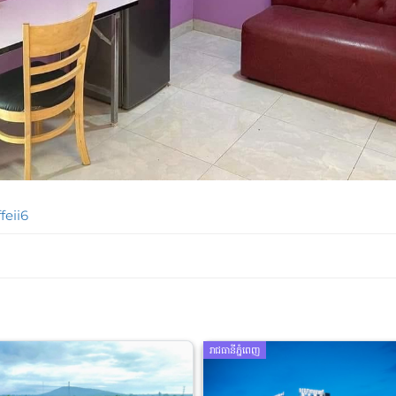
feii6
រាជធានីភ្នំពេញ