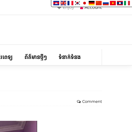
Enjoy
Account
ទីរពេទ្យ
ព័ត៌មានថ្មីៗ
ទំនាក់ទំនង
Comment