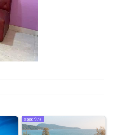
ខេត្តព្រះសីហនុ