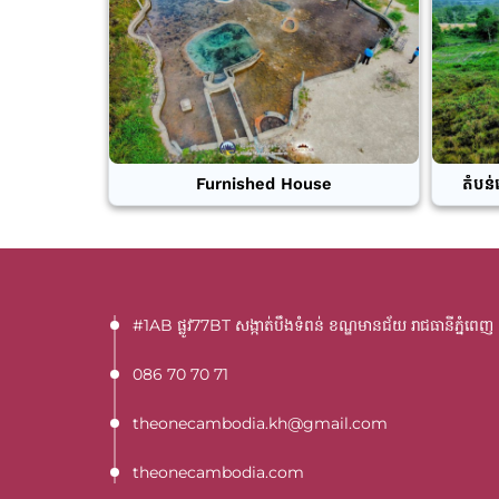
Furnished House
តំបន់
#1AB ផ្លូវ77BT​ សង្កាត់បឹងទំពន់ ខណ្ឌមានជ័យ រាជធានីភ្នំពេញ
086 70 70 71
theonecambodia.kh@gmail.com
theonecambodia.com