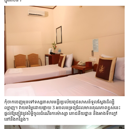
កុំចាកចេញមុនទៅទស្សនាសារមន្ទីរប្រល័យពូជសាសន៍ទួលស្លែងដ៏ល្បី
ល្បាញ។ វាយតម្លៃដោយផ្កាយ 3 អចលនទ្រព្យដែលមានគុណភាពខ្ពស់នេះ
ផ្តល់ឱ្យភ្ញៀវនូវសិទ្ធិចូលដំណើរការម៉ាស្សា ភោជនីយដ្ឋាន និងអាងទឹកក្តៅ
នៅនឹងកន្លែង។