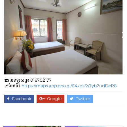
☎️លេខទូរសព្ទ៖​​ 016702177
📌ផែនទី៖
https://maps.app.goo.gl/E4xgsSs7yb2udDeP8
Facebook
Google
Twitter