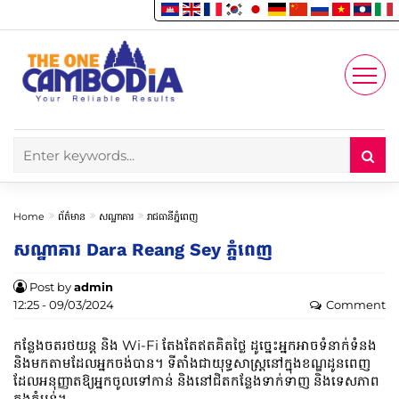
Enjoy
Account
Home
ព័ត៌មាន
សណ្ឋាគារ
រាជធានីភ្នំពេញ
សណ្ឋាគារ Dara Reang Sey ភ្នំពេញ
Post by
admin
12:25 - 09/03/2024
Comment
កន្លែងចតរថយន្ត និង Wi-Fi តែងតែឥតគិតថ្លៃ ដូច្នេះអ្នកអាចទំនាក់ទំនង
និងមកតាមដែលអ្នកចង់បាន។ ទីតាំងជាយុទ្ធសាស្ត្រនៅក្នុងខណ្ឌដូនពេញ
ដែលអនុញ្ញាតឱ្យអ្នកចូលទៅកាន់ និងនៅជិតកន្លែងទាក់ទាញ និងទេសភាព
ក្នុងតំបន់។