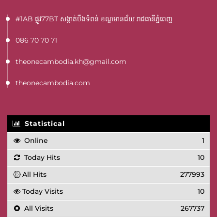
#1AB ផ្លូវ77BT​ សង្កាត់បឹងទំពន់ ខណ្ឌមានជ័យ រាជធានីភ្នំពេញ
086 70 70 71
theonecambodia.kh@gmail.com
theonecambodia.com
Statistical
Online
1
Today Hits
10
All Hits
277993
Today Visits
10
All Visits
267737