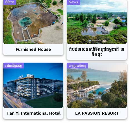
ព័ត៌មាន
News
Furnished House
តំបន់ទេសចរណ៍ទឹកក្តៅធម្មជាតិ ទេ
ទឹកពុះ
រាជធានីភ្នំពេញ
ខេត្តព្រះសីហនុ
Tian Yi International Hotel
LA PASSION RESORT