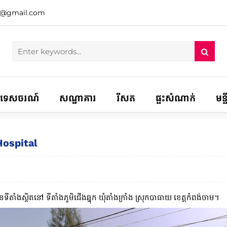
h@gmail.com
ទេសចរណ៍
សណ្ឋាគារ
រីសត
ផ្ទះសំណាក់
មន្
 Hospital
តាំងស្ថិតនៅ​ ទីតាំងភូមិជើងឆ្នុក ឃុំតាំងក្រាំង ស្រុកបាធាយ ខេត្តកំពង់ចាម។