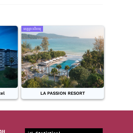
ខេត្តព្រះសីហនុ
tel
LA PASSION RESORT
គម