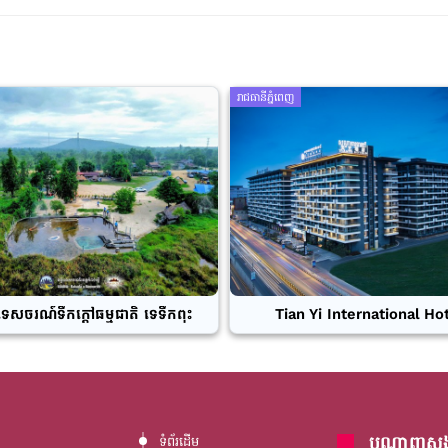
រាជធានីភ្នំពេញ
ទេសចរណ៍ទឹកក្តៅធម្មជាតិ ទេទឹកពុះ
Tian Yi International Ho
បណ្តាញសង្
ទំព័រដើម