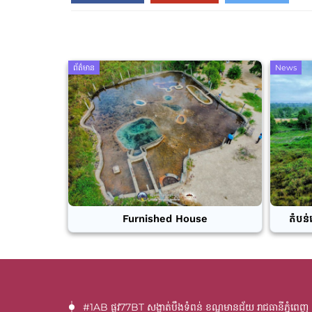
ព័ត៌មាន
News
Furnished House
តំបន់
#1AB ផ្លូវ77BT​ សង្កាត់បឹងទំពន់ ខណ្ឌមានជ័យ រាជធានីភ្នំពេញ