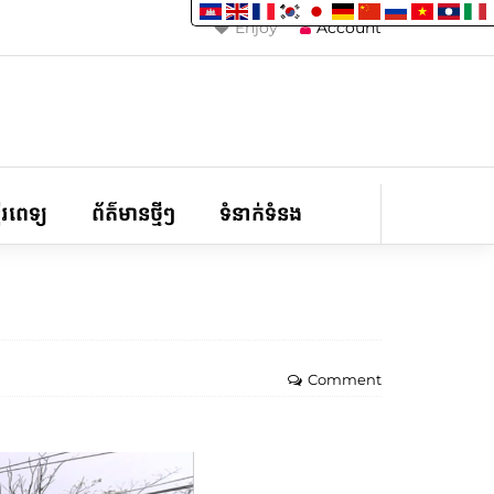
Enjoy
Account
ទីរពេទ្យ
ព័ត៌មានថ្មីៗ
ទំនាក់ទំនង
Comment