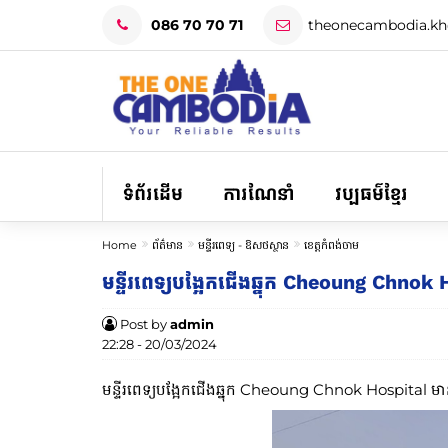
086 70 70 71
theonecambodia.k
ទំព័រដើម
ការណែនាំ
វប្បធម៌ខ្មែរ
Home
ព័ត៌មាន
មន្ទីរពេទ្យ -​ ឱសថស្ថាន
ខេត្តកំពង់ចាម
មន្ទីរពេទ្យបង្អែកជើងឆ្នុក Cheoung Chnok
Post by
admin
22:28 - 20/03/2024
មន្ទីរពេទ្យបង្អែកជើងឆ្នុក​ Cheoung Chnok Hospital មានទី