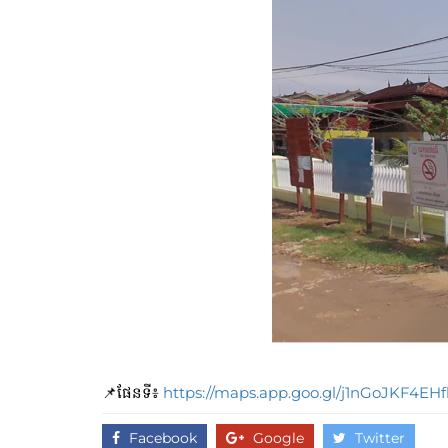
📌ផែនទី៖
https://maps.app.goo.gl/j1nGoJKF4EH
Facebook
Google
Twitter