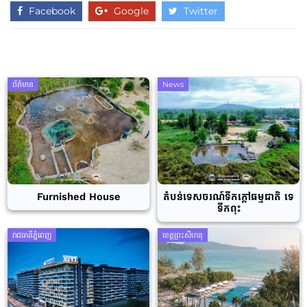
Facebook
Google
Twitter
ព័ត៌មាន
News
Furnished House
តំបន់ទេសចរណ៍ទឹកក្តៅធម្មជាតិ ទេ
ទឹកពុះ
រាជធានីភ្នំពេញ
ខេត្តព្រះសីហនុ