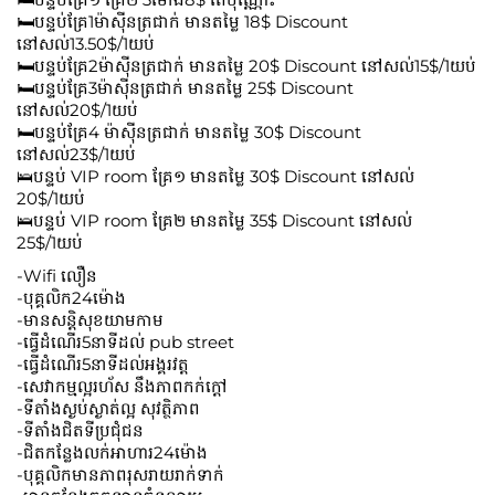
🛏️បន្ទប់គ្រែ1ម៉ាស៊ីនត្រជាក់ មានតម្លៃ 18$ Discount
នៅសល់13.50$/1យប់
🛏️បន្ទប់គ្រែ2ម៉ាស៊ីនត្រជាក់ មានតម្លៃ 20$ Discount នៅសល់15$/1យប់
🛏️បន្ទប់គ្រែ3ម៉ាស៊ីនត្រជាក់ មានតម្លៃ 25$ Discount
នៅសល់20$/1យប់
🛏️បន្ទប់គ្រែ4 ម៉ាស៊ីនត្រជាក់ មានតម្លៃ 30$ Discount
នៅសល់23$/1យប់
🛌បន្ទប់ VIP room គ្រែ១ មានតម្លៃ 30$ Discount នៅសល់
20$/1យប់
🛌បន្ទប់ VIP room គ្រែ២ មានតម្លៃ 35$ Discount នៅសល់
25$/1យប់
-Wifi លឿន
-បុគ្គលិក24ម៉ោង
-មានសន្តិសុខយាមកាម
-ធ្វើដំណើរ5នាទីដល់ pub street
-ធ្វើដំណើរ5នាទីដល់អង្គរវត្ត
-សេវាកម្មល្អរហ័ស នឹងភាពកក់ក្ដៅ
-ទីតាំងស្ងប់ស្ងាត់ល្អ សុវត្ថិភាព
-ទីតាំងជិតទីប្រជុំជន
-ជិតកន្លែងលក់អាហារ24ម៉ោង
-បុគ្គលិកមានភាពរុសរាយរាក់ទាក់