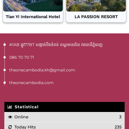
Tian Yi International Hotel
LA PASSION RESORT
#1AB ផ្លូវ77BT​ សង្កាត់បឹងទំពន់ ខណ្ឌមានជ័យ រាជធានីភ្នំពេញ
086 70 70 71
theonecambodia.kh@gmail.com
theonecambodia.com
Statistical
Online
3
Today Hits
235