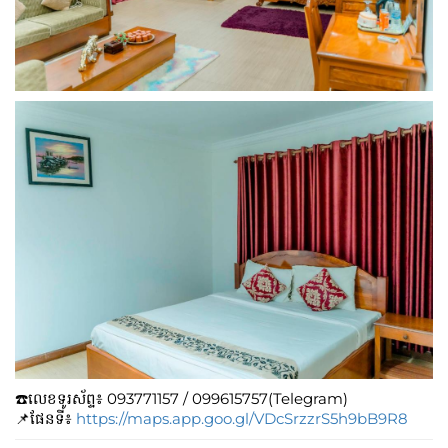
☎️លេខទូរស័ព្ទ៖​​ 093771157 / 099615757(Telegram)
📌ផែនទី៖
https://maps.app.goo.gl/VDcSrzzrS5h9bB9R8