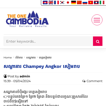
Enjoy
Account
Home
ព័ត៌មាន
សណ្ឋាគារ
ខេត្តសៀមរាប
សណ្ឋាគារ Champey Angkor សៀមរាប
Post by
admin
15:39 - 05/04/2024
Comment
សណ្ឋាគារចំបុីអង្គរ ខេត្តសៀមរាប
👉បន្ទប់គេងគ្រែ១ គ្រែ២ គ្រែ៣ និងបន្ទប់ជាលក្ខណៈគ្រួសារតំលៃ
ចាប់ពី8$ទ្បេីងទៅ
🛏️បន្ទប់គ្រែ១ គ្រែ២ 3ម៉ោង8$ តែប៉ុណ្ណោះ