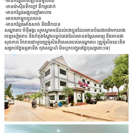
-មានកន្លែងចតឡានធំទូលាយ
-មានម៉ាស៊ីនទឹកក្ដៅ ទឹកត្រជាក់
-មានកន្លែងអង្គុយញាំអាហារ
-អាចយកម្ហូបចូលបាន
-មានកន្លែងអាំងសាច់ និងផឹកបាន
សណ្ឋាគារ ចំបុីអង្គរ សូមស្វាគមន៍ដល់បងប្អូនដែលមានបំណងចង់មកលេង
ខេត្តសៀមរាប និងកំពុងស្វែងបន្ទប់គេងដែលមានតម្លៃសមរម្យ និងមានផា
សុខភាព រីករាយជាមួយប្រូម៉ូសិនពិសេសរបស់សណ្ឋាគារ (ប្រូម៉ូសិននេះគិត
សម្រាប់ថ្ងៃធម្មតានិង ចុងសប្តាហ៍ មិនបូកបញ្ចូលថ្ងៃបុណ្យនោះទេ)