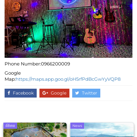
Phone Number:0966200009
Google
Map:
https://maps.app.goo.gl/oH5rfPdBcGwYyVQP8
Facebook
Google
Twitter
ព័ត៌មាន
News