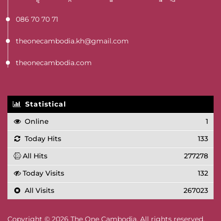
086 70 70 71
theonecambodia.kh@gmail.com
theonecambodia.com
Statistical
Online
1
Today Hits
133
All Hits
277278
Today Visits
132
All Visits
267023
Copyright © 2026 The One Cambodia. All rights reserved.