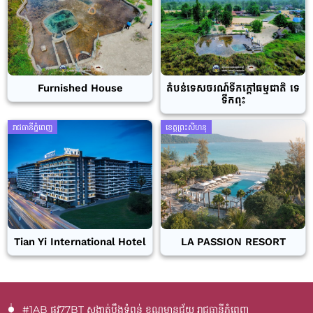
Furnished House
តំបន់ទេសចរណ៍ទឹកក្តៅធម្មជាតិ ទេ
ទឹកពុះ
រាជធានីភ្នំពេញ
ខេត្តព្រះសីហនុ
Tian Yi International Hotel
LA PASSION RESORT
#1AB ផ្លូវ77BT​ សង្កាត់បឹងទំពន់ ខណ្ឌមានជ័យ រាជធានីភ្នំពេញ