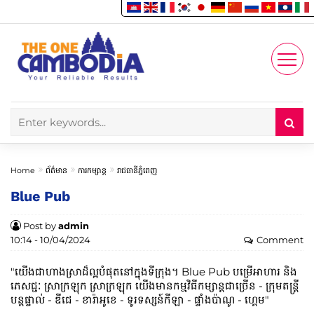
Enjoy
Account
Home
ព័ត៌មាន
ការកម្សាន្ត
រាជធានីភ្នំពេញ
Blue Pub
Post by
admin
10:14 - 10/04/2024
Comment
"យើងជាហាងស្រាដ៏ល្អបំផុតនៅក្នុងទីក្រុង។ Blue Pub បម្រើអាហារ និង
ភេសជ្ជៈ ស្រាក្រឡុក ស្រាក្រឡុក យើងមានកម្មវិធីកម្សាន្តជាច្រើន - ក្រុមតន្ត្រី
បន្តផ្ទាល់ - ឌីជេ - ខារ៉ាអូខេ - ទូរទស្សន៍កីឡា - ផ្ទាំងប៉ាណូ - ហ្គេម"