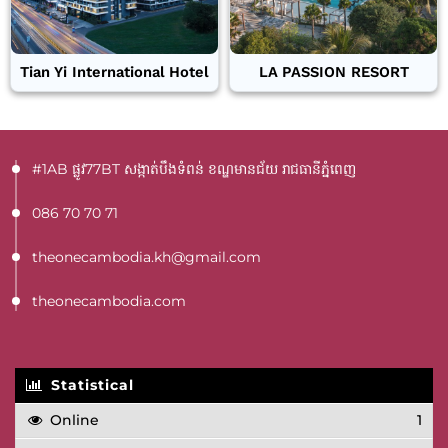
Tian Yi International Hotel
LA PASSION RESORT
#1AB ផ្លូវ77BT​ សង្កាត់បឹងទំពន់ ខណ្ឌមានជ័យ រាជធានីភ្នំពេញ
086 70 70 71
theonecambodia.kh@gmail.com
theonecambodia.com
Statistical
Online
1