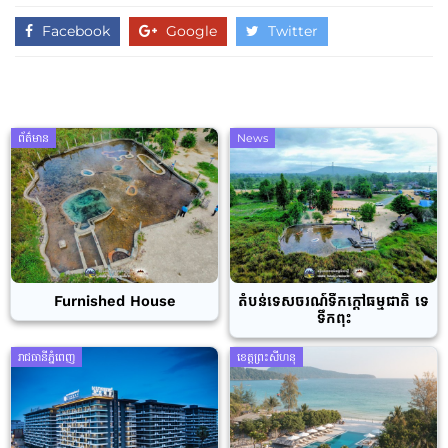
Facebook
Google
Twitter
ព័ត៌មាន
News
Furnished House
តំបន់ទេសចរណ៍ទឹកក្តៅធម្មជាតិ ទេ
ទឹកពុះ
រាជធានីភ្នំពេញ
ខេត្តព្រះសីហនុ