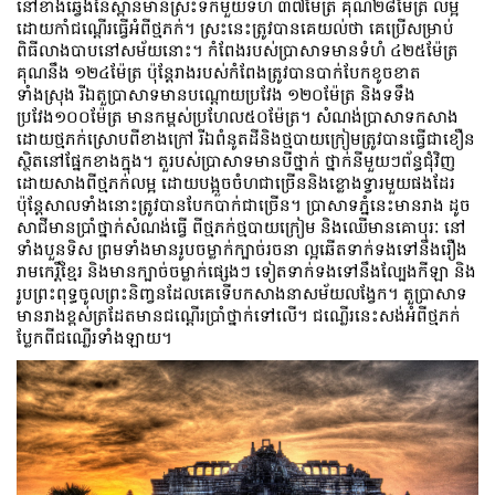
នៅខាងឆ្វេងនៃស្ពានមានស្រះទឹកមួយទំហំ ៣៧ម៉ែត្រ គុណ២៨ម៉ែត្រ លម្អ
ដោយកាំជណ្តើរធ្វើអំពីថ្មភក់។ ស្រះនេះត្រូវបានគេយល់ថា គេប្រើសម្រាប់
ពិធីលាងបាបនៅសម័យនោះ។ កំពែងរបស់ប្រាសាទមានទំហំ ៤២៥ម៉ែត្រ
គុណនឹង ១២៤ម៉ែត្រ ប៉ុន្តែរាងរបស់កំពែងត្រូវបានបាក់បែកខូចខាត
ទាំងស្រុង រីឯតួប្រាសាទមានបណ្តោយប្រវែង ១២០ម៉ែត្រ និងទទឹង
ប្រវែង១០០ម៉ែត្រ មានកម្ពស់ប្រហែល៥០ម៉ែត្រ។ សំណង់ប្រាសាទកសាង
ដោយថ្មភក់ស្រោបពីខាងក្រៅ រីឯពំនូតដីនិងថ្មបាយក្រៀមត្រូវបានធ្វើជាខឿន
ស្ថិតនៅផ្នែកខាងក្នុង។ តួរបស់ប្រាសាទមានបីថ្នាក់ ថ្នាក់នីមួយៗព័ន្ធជុំវិញ
ដោយសាងពីថ្មភក់លម្អ ដោយបង្អួចចំហជាច្រើននិងខ្លោងទ្វារមួយផងដែរ
ប៉ុន្តែសាលទាំងនោះត្រូវបានបែកបាក់ជាច្រើន។ ប្រាសាទភ្នំនេះមានរាង ដូច
សាជីមានប្រាំថ្នាក់សំណង់ធ្វើ ពីថ្មភក់ថ្មបាយក្រៀម និងឈើមានគោបុរៈ នៅ
ទាំងបួនទិស ព្រមទាំងមានរូបចម្លាក់ក្បាច់រចនា ល្អឆើតទាក់ទងទៅនឹងរឿង
រាមកេរ្តិ៍ខ្មែរ និងមានក្បាច់ចម្លាក់ផ្សេងៗ ទៀតទាក់ទងទៅនឹងល្បែងកីឡា និង
រូបព្រះពុទ្ធចូលព្រះនិពា្វនដែលគេទើបកសាងនាសម័យលង្វែក។ តួប្រាសាទ
មានរាងខ្ពស់ត្រដែតមានជណ្តើរប្រាំថ្នាក់ទៅលើ។ ជណ្លើរនេះសង់អំពីថ្មភក់
ប្លែកពីជណ្លើរទាំងឡាយ។