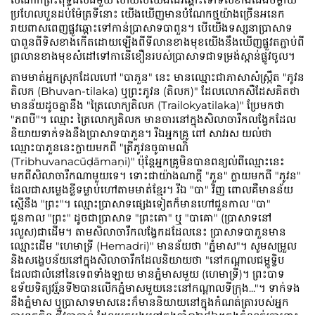
ប្រហែលបួនដប់ម៉ែត្រទីនោះ យើងឃើញមានបំណែកថ្មយ៉ាងច្រើនអនេក
រាយពាសពេញផ្លូវឆ្ពោះទៅកាន់ប្រាសាទបាពួន។ បើយើងទស្សនាប្រាសាទ
បាពួនពីទិសខាងកើតដោយឡើងពីទីលានខាងមុខយើងនឹងឃើញផ្លួវតភ្ជាប់ពី
ព្រលានខាងមុខសំដៅទៅកានើខឿនរបស់ប្រាសាទជាទម្រង់ស្ពាន់ផ្លូវចូល។
តាមមាត់អ្នកស្រុកដែលហៅ "បាភួន" នេះ មានឈ្មោះជាភាសាសំស្រ្កឹត "ភូវន
តិលក (Bhuvan-tilaka) ឬព្រះភូវន (តិលក)" ដែលលោកសឺដែសគិតថា
មានន័យដូចគ្នានឹង "ត្រៃលោក្យតិលក (Trailokyatilaka)" ប្រែមកថា
"ភពបី"។ ឈ្មោះ ត្រៃលោក្យតិលក មានចារនៅក្នុងសិលាចារឹកលង្វែកដែល
និយាយទាក់ទងនឹងប្រាសាទបាភួន។ រីឯអ្នកគ្រូ ពៅ សាវរស យល់ថា
ឈ្មោះបាភួននេះក្លាយមកពី "ត្រីភូវនចូធាមណិ
(Tribhuvanacūḍāmaṇi)" ប៉ុន្តែអ្នកគ្រូមិនបានពន្យល់ពីឈ្មោះនេះ
មកពីសិលាចារឹកណាមួយទេ។ ទោះជាយ៉ាងណាក្ដី "ភួន" ក្លាយមកពី "ភូវន"
ដែលជាសម្លេងខ្លីទម្លាប់ហៅតាមមាត់ខ្មែរ។ រីឯ "បា" វិញ ពោលគឺមានន័យ
ស្មើនឹង "ព្រះ"។ ឈ្មោះប្រាសាទផ្សេងទៀតក៏មានហៅជួនកាល "បា"
ជួនកាល "ព្រះ" ដូចជាប្រាសាទ "ព្រះគោ" ឬ "បាគោ" (ប្រាសាទនៅ
រលួស)ជាដើម។ តាមសិលាចារឹកលង្វែកដដែលនេះ ប្រាសាទបាភួនមាន
ឈ្មោះដើម "ហេមាទ្រី (Hemadri)" មានន័យថា "ភ្នំមាស"។ សូមសម្រួល
និងសង្ខេបន័យនៅក្នុងសិលាចារឹកដែលនិយាយថា "នៅកណ្ដាលជម្ពូទ្វិប
ដែលជាលំនៅនៃទេពទាំងឡាយ មានភ្នំមាសមួយ (ហេមាទ្រី)។ ព្រះបាទ
ឧទ័យទិត្យវរ្ម័នទី២បានលើកភ្នំមាសមួយនេះនៅកណ្ដាលទីក្រុង..."។ ទាក់ទង
នឹងភ្នំមាស ឬប្រាសាទមាសនេះក៏មាននិយាយនៅក្នុងកំណត់ត្រារបស់អ្នក