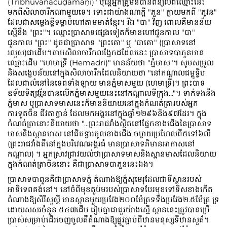
(Tribhuvanacūḍāmaṇi)" ប៉ុន្តែអ្នកគ្រូមិនបានពន្យល់ពីឈ្មោះនេះ
មកពីសិលាចារឹកណាមួយទេ។ ទោះជាយ៉ាងណាក្ដី "ភួន" ក្លាយមកពី "ភូវន"
ដែលជាសម្លេងខ្លីទម្លាប់ហៅតាមមាត់ខ្មែរ។ រីឯ "បា" វិញ ពោលគឺមានន័យ
ស្មើនឹង "ព្រះ"។ ឈ្មោះប្រាសាទផ្សេងទៀតក៏មានហៅជួនកាល "បា"
ជួនកាល "ព្រះ" ដូចជាប្រាសាទ "ព្រះគោ" ឬ "បាគោ" (ប្រាសាទនៅ
រលួស)ជាដើម។តាមសិលាចារឹកលង្វែកដដែលនេះ ប្រាសាទបាភួនមាន
ឈ្មោះដើម "ហេមាទ្រី (Hemadri)" មានន័យថា "ភ្នំមាស"។ សូមសម្រួល
និងសង្ខេបន័យនៅក្នុងសិលាចារឹកដែលនិយាយថា "នៅកណ្ដាលជម្ពូទ្វិប
ដែលជាលំនៅនៃទេពទាំងឡាយ មានភ្នំមាសមួយ (ហេមាទ្រី)។ ព្រះបាទ
ឧទ័យទិត្យវរ្ម័នបានលើកភ្នំមាសមួយនេះនៅកណ្ដាលទីក្រុង..."។ ទាក់ទងនឹង
ភ្នំមាស ឬប្រាសាទមាសនេះក៏មាននិយាយនៅក្នុងកំណត់ត្រារបស់អ្នក
ការទូតចិន ជីវតាក្វាន់ ដែលមកអង្គរនៅក្នុងឆ្នាំ១២៩៦និង៩៧ដែរ។ ក្នុង
កំណត់ត្រានោះនិយាយថា "...ព្រះរាជវាំងស្ថិតនៅផ្នែកខាងជើងនៃប្រាសាទ
មាសនិងស្ពានមាស នៅជិតទ្វារចូលខាងជើង ចម្ងាយប្រហែលពី៥ទៅ៦លី
(ព្រះរាជវាំងគឺនៅក្នុងបរិវេណអង្គរធំ មានប្រាសាទភិមានអាកាសនៅ
កណ្ដាល) ។ អ្នកស្រាវជ្រាវយល់ថាប្រាសាទមាសនិងស្ពានមាសដែលនិយាយ
ក្នុងកំណត់ត្រាចិននោះ គឺជាប្រាសាទបាភួននេះឯង
។
ប្រាសាទបាពួនគឺជាប្រាសាទភ្នំ តំណាងឱ្យភ្នំសុមេរុដែលជាទីស្ថានរបស់
អាទិទេពគង់នៅ។ នៅចំពីមុខតួប៉មរបស់ប្រាសាទបែរមុខទៅទិសខាងកើត
តំណាងឱ្យសិរីសួស្តី មានស្ពានមួយប្រវែង២០០ម៉ែត្រទទឹងប្រវែង២.៥ម៉ែត្រ ទ្រ
ដោយសសរចំនួន ៥៤៧ដើម រៀបគ្នាជាជួរយ៉ាងស្មើ ស្ពាននេះត្រូវបានប្រើ
ប្រាស់សម្រាប់ដើរចេញចូលគឺតំណាងឱ្យផ្លូវភ្ជាប់ពីឋានមនុស្សទីឋានសួគ៌។