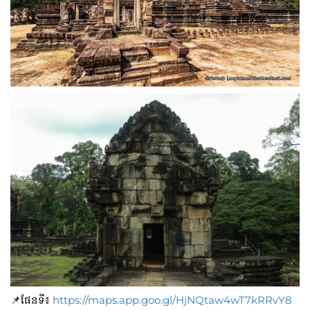
📌ផែនទី៖
https://maps.app.goo.gl/HjNQtaw4wT7kRRvY8