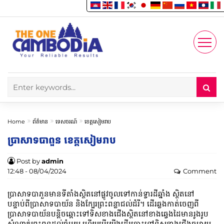
Enjoy
Account
Home
ព័ត៌មាន
ទេសចរណ៍
ខេត្តសៀមរាប
ប្រាសាទ​បាពួន ខេត្តសៀមរាប
Post by
admin
12:48 - 08/04/2024
Comment
បា្រសាទបាភួនមានទីតាំងស្ថិតនៅផ្លូវចូលទៅកាន់ទ្វារដីឆ្នាំង ស្ថិតនៅ
បន្ទាប់ពីប្រាសាទបាយ័ន និងក្បែរព្រះពន្លាជល់ដំរី។ ដើរឆ្លងកាត់ចេញពី
ប្រាសាទបាយ័នបន្តិចឆ្ពោះទៅទិសខាងជើងស្ថិតនៅខាងឆ្វេងដៃមានរូងរូប
សំណាក់ព្រះពុទ្ធដល់ធំមួយ ហើយបើយើងដើរឆ្ពោះទៅទិសខាងជើងចម្ងាយ