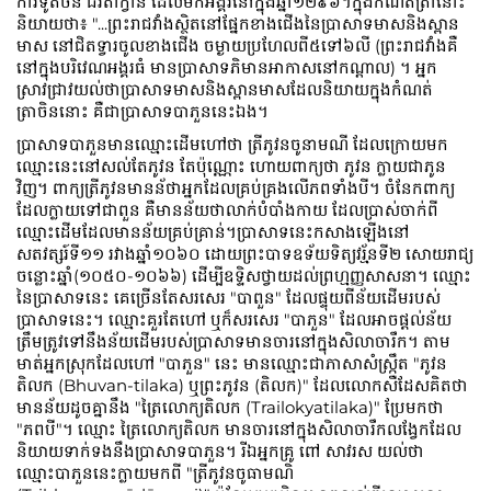
ការទូតចិន ជីវតាក្វាន់ ដែលមកអង្គរនៅក្នុងឆ្នាំ១២៩៦។ក្នុងកំណត់ត្រានោះ
និយាយថា៖ "...ព្រះរាជវាំងស្ថិតនៅផ្នែកខាងជើងនៃប្រាសាទមាសនិងស្ពាន
មាស នៅជិតទ្វារចូលខាងជើង ចម្ងាយប្រហែលពី៥ទៅ៦លី (ព្រះរាជវាំងគឺ
នៅក្នុងបរិវេណអង្គរធំ មានប្រាសាទភិមានអាកាសនៅកណ្ដាល) ។ អ្នក
ស្រាវជ្រាវយល់ថាប្រាសាទមាសនិងស្ពានមាសដែលនិយាយក្នុងកំណត់
ត្រាចិននោះ គឺជាប្រាសាទបាភួននេះឯង
។
ប្រាសាទបាភួនមានឈ្មោះដើមហៅថា ត្រីភូវនចូនាមណី ដែលក្រោយមក
ឈ្មោះនេះនៅសល់តែភូវន តែប៉ុណ្ណោះ ហោយពាក្យថា ភូវន ក្លាយជាភូន
វិញ។ ពាក្យត្រីភូវនមានន័ថាអ្នកដែលគ្រប់គ្រងលើភពទាំងបី។ ចំនែកពាក្យ
ដែលក្លាយទៅជាពួន គឺមានន័យថាលាក់បំបាំងកាយ ដែលប្រាស់ចាក់ពី
ឈ្មោះដើមដែលមានន័យគ្រប់គ្រាន់
។ប្រាសាទនេះកសាងឡើងនៅ
សតវត្សរ៍ទី១១ រវាងឆ្នាំ១០៦០ ដោយព្រះបាទឧទ័យទិត្យវរ្ម័នទី២ សោយរាជ្យ
ចន្លោះឆ្នាំ(១០៥០-១០៦៦) ដើម្បីឧទ្ទិសថ្វាយដល់ព្រហ្មញ្ញសាសនា។ ឈ្មោះ
នៃប្រាសាទនេះ គេច្រើនតែសរសេរ "បាពួន" ដែលផ្ទុយពីន័យដើមរបស់
ប្រាសាទនេះ។ ឈ្មោះគួរតែហៅ ឬក៏សរសេរ "បាភួន" ដែលអាចផ្ដល់ន័យ
ត្រឹមត្រូវទៅនឹងន័យដើមរបស់ប្រាសាទមានចារនៅក្នុងសិលាចារឹក។ តាម
មាត់អ្នកស្រុកដែលហៅ "បាភួន" នេះ មានឈ្មោះជាភាសាសំស្រ្កឹត "ភូវន
តិលក (Bhuvan-tilaka) ឬព្រះភូវន (តិលក)" ដែលលោកសឺដែសគិតថា
មានន័យដូចគ្នានឹង "ត្រៃលោក្យតិលក (Trailokyatilaka)" ប្រែមកថា
"ភពបី"។ ឈ្មោះ ត្រៃលោក្យតិលក មានចារនៅក្នុងសិលាចារឹកលង្វែកដែល
និយាយទាក់ទងនឹងប្រាសាទបាភួន។ រីឯអ្នកគ្រូ ពៅ សាវរស យល់ថា
ឈ្មោះបាភួននេះក្លាយមកពី "ត្រីភូវនចូធាមណិ