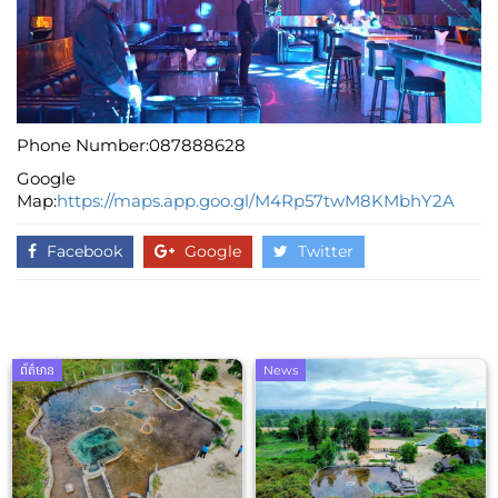
Phone Number:087888628
Google
Map:
https://maps.app.goo.gl/M4Rp57twM8KMbhY2A
Facebook
Google
Twitter
ព័ត៌មាន
News