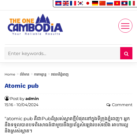
Enjoy
Account
Home
ព័ត៌មាន
ការកម្សាន្ត
រាជធានីភ្នំពេញ
Atomic pub
Post by
admin
15:16 - 10/04/2024
Comment
"atomic pub គឺជាPubដ៏ស្រស់ស្អាតថ្មីបំផុតនៅក្នុងទីក្រុងភ្នំពេញ។ អ្នក
នឹងទទួលបានបទពិសោធន៍ជាមួយនឹងប្រព័ន្ធសំឡេងរបស់យើង អាហារល្អ
និងស្រស់ស្អាត។