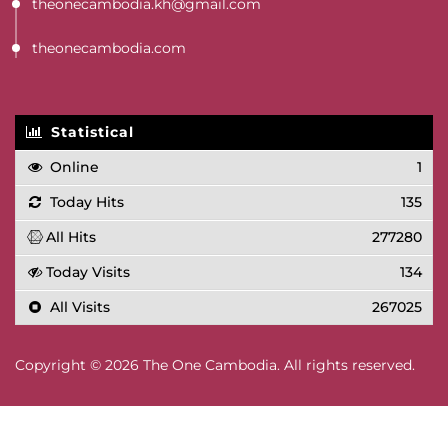
theonecambodia.kh@gmail.com
theonecambodia.com
Statistical
Online
1
Today Hits
135
All Hits
277280
Today Visits
134
All Visits
267025
Copyright © 2026 The One Cambodia. All rights reserved.