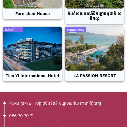
Furnished House
តំបន់ទេសចរណ៍ទឹកក្តៅធម្មជាតិ ទេ
ទឹកពុះ
រាជធានីភ្នំពេញ
ខេត្តព្រះសីហនុ
Tian Yi International Hotel
LA PASSION RESORT
#1AB ផ្លូវ77BT​ សង្កាត់បឹងទំពន់ ខណ្ឌមានជ័យ រាជធានីភ្នំពេញ
086 70 70 71