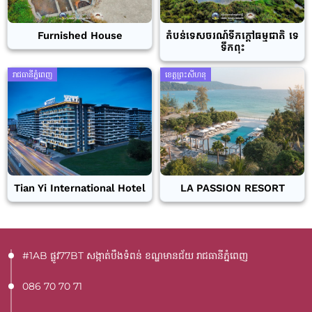
Furnished House
តំបន់ទេសចរណ៍ទឹកក្តៅធម្មជាតិ ទេ
ទឹកពុះ
រាជធានីភ្នំពេញ
ខេត្តព្រះសីហនុ
Tian Yi International Hotel
LA PASSION RESORT
#1AB ផ្លូវ77BT​ សង្កាត់បឹងទំពន់ ខណ្ឌមានជ័យ រាជធានីភ្នំពេញ
086 70 70 71