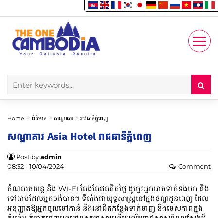
Enjoy
Account
Home
ព័ត៌មាន
សណ្ឋាគារ
រាជធានីភ្នំពេញ
សណ្ឋាគារ Asia Hotel រាជធានីភ្នំពេញ
Post by
admin
08:32 - 10/04/2024
Comment
ចំណតរថយន្ត និង Wi-Fi តែងតែឥតគិតថ្លៃ ដូច្នេះអ្នកអាចទាក់ទងមក និង
ទៅតាមដែលអ្នកចង់បាន។ ទីតាំងជាយុទ្ធសាស្ត្រនៅក្នុងខណ្ឌដូនពេញ ដែល
អនុញ្ញាតឱ្យអ្នកចូលទៅកាន់ និងនៅជិតកន្លែងទាក់ទាញ និងទេសភាពក្នុង
តំបន់។ កុំចាកចេញមុនទៅទស្សនាសារមន្ទីរប្រល័យពូជសាសន៍ទួលស្លែងដ៏