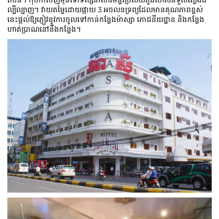
ល្បីល្បាញ។ វាយតម្លៃដោយផ្កាយ 3 អចលនទ្រព្យដែលមានគុណភាពខ្ពស់
នេះផ្តល់ឱ្យភ្ញៀវនូវការចូលទៅកាន់កន្លែងម៉ាស្សា ភោជនីយដ្ឋាន និងកន្លែង
ហាត់ប្រាណនៅនឹងកន្លែង។