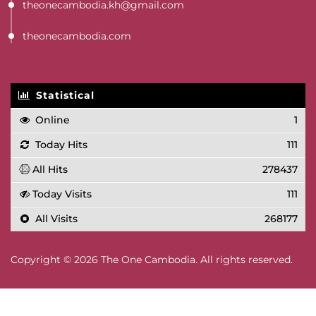
theonecambodia.kh@gmail.com
theonecambodia.com
Statistical
Online
1
Today Hits
111
All Hits
278437
Today Visits
111
All Visits
268177
Copyright © 2026 The One Cambodia. All rights reserved.