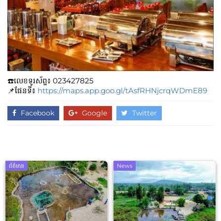
☎️លេខទូរស័ព្ទ៖​​ 023427825
📌ផែនទី៖
https://maps.app.goo.gl/tAsfRHNjcrqWDmE89
Facebook
Google
Twitter
ព័ត៌មាន
News