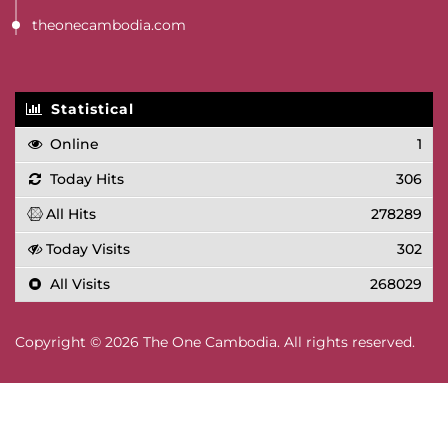
theonecambodia.com
Statistical
Online
1
Today Hits
306
All Hits
278289
Today Visits
302
All Visits
268029
Copyright © 2026 The One Cambodia. All rights reserved.