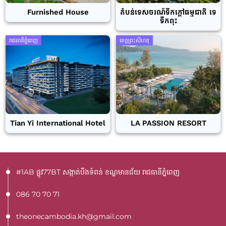
Furnished House
តំបន់ទេសចរណ៍ទឹកក្តៅធម្មជាតិ ទេ
ទឹកពុះ
រាជធានីភ្នំពេញ
ខេត្តព្រះសីហនុ
Tian Yi International Hotel
LA PASSION RESORT
#1AB ផ្លូវ77BT​ សង្កាត់បឹងទំពន់ ខណ្ឌមានជ័យ រាជធានីភ្នំពេញ
086 70 70 71
theonecambodia.kh@gmail.com