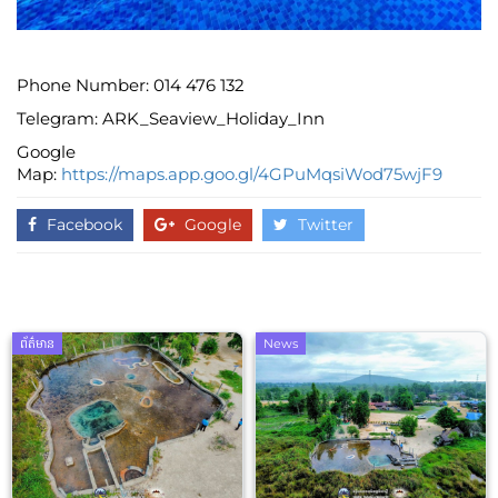
Phone Number: 014 476 132
Telegram: ARK_Seaview_Holiday_Inn
Google
Map:
https://maps.app.goo.gl/4GPuMqsiWod75wjF9
Facebook
Google
Twitter
ព័ត៌មាន
News