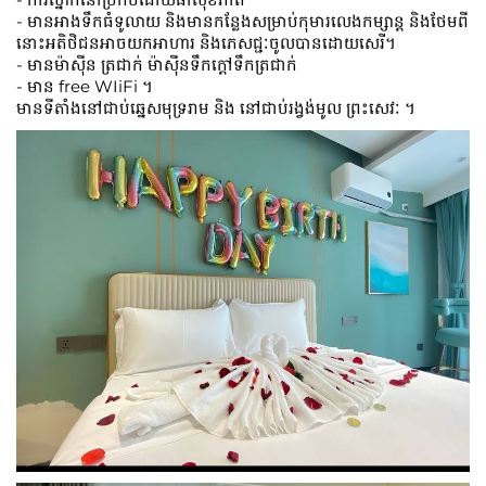
- មានអាងទឹកធំទូលាយ និងមានកន្លែងសម្រាប់កុមារលេងកម្សាន្ត និងថែមពី
នោះអតិថិជនអាចយកអាហារ និងភេសជ្ជៈចូលបានដោយសេរី។
- មានម៉ាសុីន ត្រជាក់ ម៉ាសុីនទឹកក្តៅទឹកត្រជាក់
- មាន free WIiFi ។
មានទីតាំងនៅជាប់ឆ្នេសមុទ្ររាម និង នៅជាប់រង្វង់មូល ព្រះសេវៈ ។