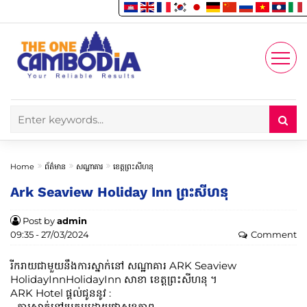
Enjoy
Account
Home
ព័ត៌មាន
សណ្ឋាគារ
ខេត្តព្រះសីហនុ
Ark Seaview Holiday Inn ព្រះសីហនុ
Post by
admin
09:35 - 27/03/2024
Comment
រីករាយជាមួយនឹងការស្នាក់នៅ សណ្ឋាគារ ARK Seaview
HolidayInnHolidayInn សាខា ខេត្តព្រះសីហនុ ។
ARK Hotel ផ្តល់ជូននូវ :
- ការស្នាក់នៅប្រកបដោយផាសុខភាព