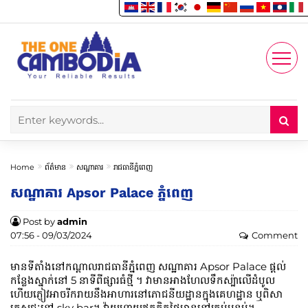
Enjoy
Account
Home
ព័ត៌មាន
សណ្ឋាគារ
រាជធានីភ្នំពេញ
សណ្ឋាគារ Apsor Palace ភ្នំពេញ
Post by
admin
07:56 - 09/03/2024
Comment
មានទីតាំងនៅកណ្តាលរាជធានីភ្នំពេញ សណ្ឋាគារ Apsor Palace ផ្តល់
កន្លែងស្នាក់នៅ 5 នាទីពីផ្សារធំថ្មី ។ វាមានអាងហែលទឹកស្ប៉ាលើដំបូល
ហើយភ្ញៀវអាចរីករាយនឹងអាហារនៅភោជនីយដ្ឋានក្នុងគេហដ្ឋាន ឬពិសា
ភេសជ្ជៈនៅ sky bar។ វ៉ាយហ្វាយឥតគិតថ្លៃមាននៅគ្រប់បន្ទប់។