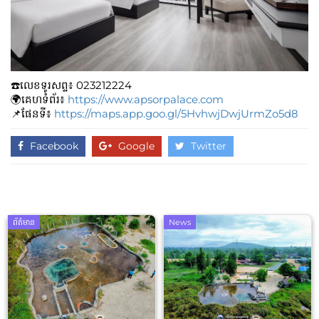
☎️លេខទូរសព្ទ៖​​ 023212224
🌍គេហទំព័រ៖
https://www.apsorpalace.com
📌ផែនទី៖
https://maps.app.goo.gl/5HvhwjDwjUrmZo5d8
Facebook
Google
Twitter
ព័ត៌មាន
News