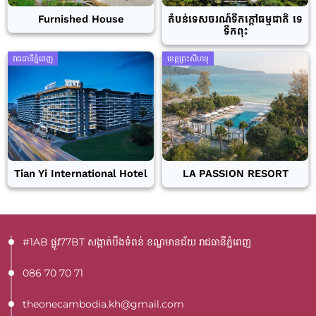
Furnished House
តំបន់ទេសចរណ៍ទឹកក្តៅធម្មជាតិ ទេ
ទឹកពុះ
រាជធានីភ្នំពេញ
ខេត្តព្រះសីហនុ
Tian Yi International Hotel
LA PASSION RESORT
#1AB ផ្លូវ77BT​ សង្កាត់បឹងទំពន់ ខណ្ឌមានជ័យ រាជធានីភ្នំពេញ
086 70 70 71
theonecambodia.kh@gmail.com