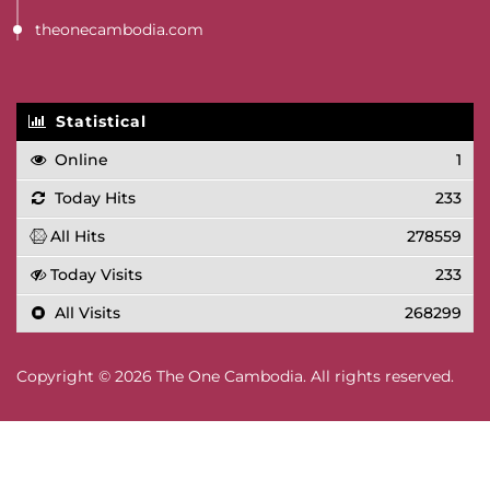
theonecambodia.com
Statistical
Online
1
Today Hits
233
All Hits
278559
Today Visits
233
All Visits
268299
Copyright © 2026 The One Cambodia. All rights reserved.