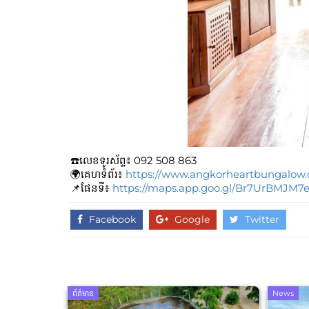
☎️លេខទូរស័ព្ទ៖​​ 092​​ 508 863
🌍គេហទំព័រ៖
https://www.angkorheartbungalow
📌ផែនទី៖
https://maps.app.goo.gl/Br7UrBMJM
Facebook
Google
Twitter
ព័ត៌មាន
News