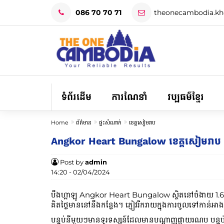
086 70 70 71
theonecambodia.k
ទំព័រដើម
ការណែនាំ
វប្បធម៌ខ្មែរ
Home
ព័ត៌មាន
ផ្ទះសំណាក់
ខេត្តសៀមរាប
Angkor Heart Bungalow ខេត្តសៀមរាប
Post by
admin
14:20 - 02/04/2024
បឹងហ្គាឡូ Angkor Heart Bungalow ស្ថិតនៅចំងាយ 1.6 គ
គិតថ្លៃមាននៅនឹងកន្លែង។ ភ្ញៀវរីករាយក្នុងការចូលទៅកាន់
បន្ទប់នីមួយៗមានទូរទស្សន៍ដែលមានបណ្តាញផ្កាយរណប បន្ទប់ម