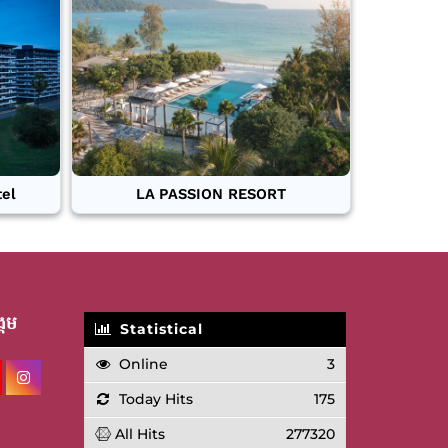
tel
LA PASSION RESORT
គម
Statistical
Online
3
Today Hits
175
All Hits
277320