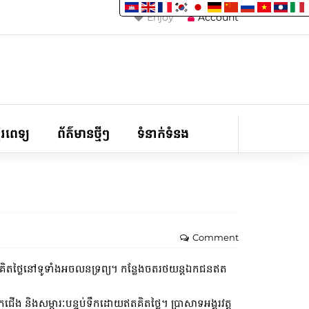
Enjoy
Account
ទីរពេទ្យ
ព័ត៌មានថ្មីៗ
ទំនាក់ទំនង
Comment
តគិតថ្លៃនៅទូទាំងអចលនទ្រព្យ។ កន្លែងចតរថយន្តឯកជនឥត
ង និងសម្ភារៈបន្ទប់ទឹកដោយឥតគិតថ្លៃ។​ ប្រាសាទអង្គរវត្ត