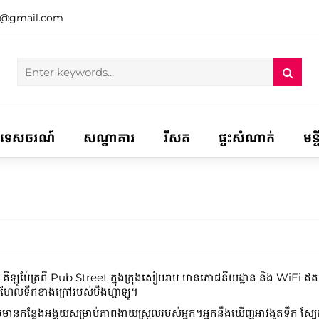
h@gmail.com
ទេសចរណ៍
សណ្ឋាគារ
រីសត
ផ្ទះសំណាក់
មន្
ីឡូម៉ែត្រពី Pub Street ក្នុងក្រុងសៀមរាប មានភោជនីយដ្ឋាន និង WiFi ឥ
អាងហែលទឹកខាងក្រៅរបស់បឹងហ្គាឡូ។
ានកន្លែងអង្គុយសម្រាប់ភាពងាយស្រួលរបស់អ្នក។អ្នកនឹងឃើញអាវងូតទឹក ស្បែកជើ