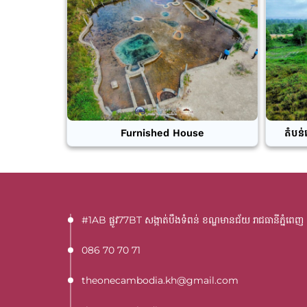
Furnished House
តំបន់
#1AB ផ្លូវ77BT​ សង្កាត់បឹងទំពន់ ខណ្ឌមានជ័យ រាជធានីភ្នំពេញ
086 70 70 71
theonecambodia.kh@gmail.com