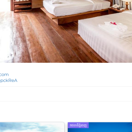
.com
7epckReA
រាជធានីភ្នំពេញ