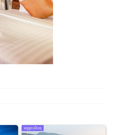
ខេត្តព្រះសីហនុ