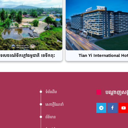
ទេសចរណ៍ទឹកក្តៅធម្មជាតិ ទេទឹកពុះ
Tian Yi International Ho
បណ្តាញសង្
ទំព័រដើម
សេចក្តីណែនាំ
ព័ត៍មាន