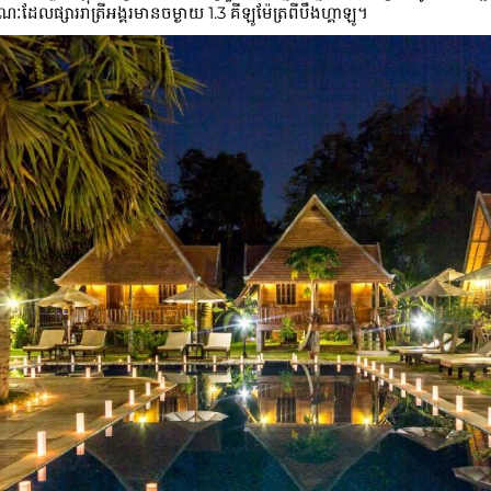
ផ្សាររាត្រីអង្គរមានចម្ងាយ 1.3 គីឡូម៉ែត្រពីបឹងហ្គាឡូ។