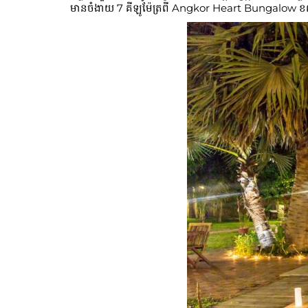
មានចំងាយ 7 គីឡូម៉ែត្រពី Angkor Heart Bungalow ខណៈដែល