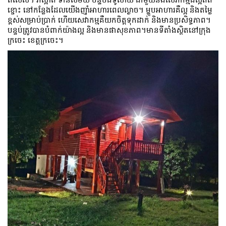
ខ្ចោះ នៅកន្លែងដែលយើងញ៉ាំអាហារពេលល្ងាច។ ម្ហូប​អាហារ​គឺ​ល្អ និង​តម្លៃ​
ខ្ពស់​សម្រាប់​ប្រាក់ ហើយ​សេវាកម្ម​គឺ​យក​ចិត្ត​ទុក​ដាក់ និង​មាន​ប្រសិទ្ធភាព។
បន្ទប់ត្រូវបានបំពាក់យ៉ាងល្អ និងមានផាសុខភាព។មានទីតាំងស្ថិតនៅក្រុង
ក្រចេះ ​ខេត្តក្រចេះ។