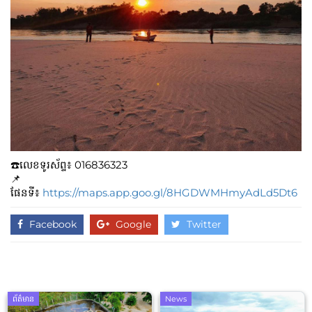
☎️លេខទូរស័ព្ទ៖​​ 016836323
📌
ផែនទី៖
https://maps.app.goo.gl/8HGDWMHmyAdLd5Dt6
Facebook
Google
Twitter
ព័ត៌មាន
News