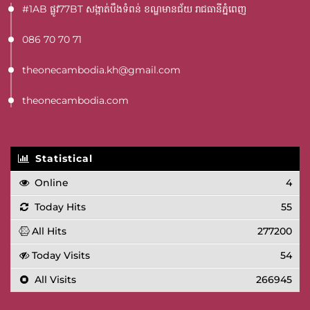
#1AB ផ្លូវ77BT​ សង្កាត់បឹងទំពន់ ខណ្ឌមានជ័យ រាជធានីភ្នំពេញ
086 70 70 71
theonecambodia.kh@gmail.com
theonecambodia.com
Statistical
Online
4
Today Hits
55
All Hits
277200
Today Visits
54
All Visits
266945