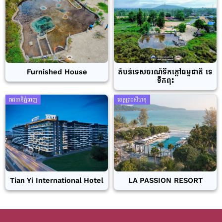
Furnished House
តំបន់ទេសចរណ៍ទឹកក្តៅធម្មជាតិ ទេ
ទឹកពុះ
រាជធានីភ្នំពេញ
ខេត្តព្រះសីហនុ
Tian Yi International Hotel
LA PASSION RESORT