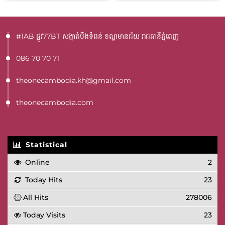
#1AB ផ្លូវ77BT​ សង្កាត់បឹងទំពន់ ខណ្ឌមានជ័យ រាជធានីភ្នំពេញ
086 70 70 71
theonecambodia.kh@gmail.com
theonecambodia.com
Statistical
Online
2
Today Hits
23
All Hits
278006
Today Visits
23