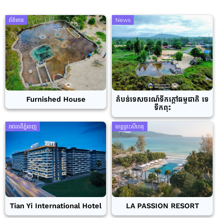
ព័ត៌មាន
News
Furnished House
តំបន់ទេសចរណ៍ទឹកក្តៅធម្មជាតិ ទេ
ទឹកពុះ
រាជធានីភ្នំពេញ
ខេត្តព្រះសីហនុ
Tian Yi International Hotel
LA PASSION RESORT