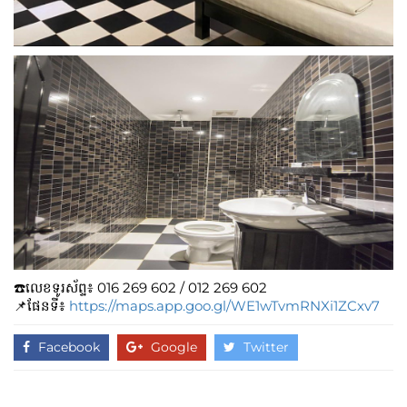
☎️លេខទូរស័ព្ទ៖​​ 016 269 602​ / 012 269 602
📌ផែនទី៖
https://maps.app.goo.gl/WE1wTvmRNXi1ZCxv7
Facebook
Google
Twitter