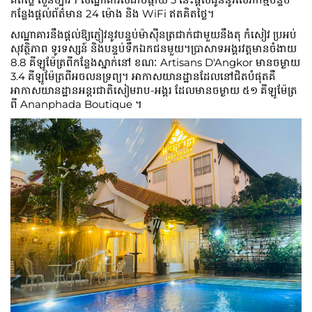
កន្លែងផ្ដល់ព័ត៌មាន 24 ម៉ោង និង WiFi ឥតគិតថ្លៃ។
សណ្ឋាគារនឹងផ្តល់ឱ្យភ្ញៀវនូវបន្ទប់ម៉ាស៊ីនត្រជាក់ជាមួយនឹងតុ កំសៀវ ប្រអប់
សុវត្ថិភាព ទូរទស្សន៍​ និងបន្ទប់ទឹកឯកជនមួយ។ប្រាសាទអង្គរវត្តមានចំងាយ
8.8 គីឡូម៉ែត្រពីកន្លែងស្នាក់នៅ ខណៈ Artisans D'Angkor មានចម្ងាយ
3.4 គីឡូម៉ែត្រពីអចលនទ្រព្យ។ អាកាសយានដ្ឋានដែលនៅជិតបំផុតគឺ
អាកាសយានដ្ឋានអន្តរជាតិសៀមរាប-អង្គរ ដែលមានចម្ងាយ ៥១ គីឡូម៉ែត្រ
ពី Ananphada Boutique ។