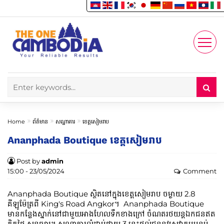
Enjoy
Account
Home
ព័ត៌មាន
សណ្ឋាគារ
ខេត្តសៀមរាប
Ananphada Boutique ខេត្តសៀមរាប
Post by
admin
15:00 - 23/05/2024
Comment
Ananphada Boutique ស្ថិតនៅក្នុងខេត្តសៀមរាប ចម្ងាយ 2.8
គីឡូម៉ែត្រពី King's Road Angkor។ Ananphada Boutique
មានកន្លែងស្នាក់នៅជាមួយអាងហែលទឹកខាងក្រៅ ចំណតរថយន្តឯកជនឥត
គិតថ្លៃ សួនច្បារ​។ សណ្ឋាគារលំដាប់ផ្កាយ 3 នេះផ្តល់ជូននូវសេវាកម្មបន្ទប់