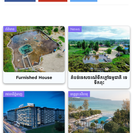
ព័ត៌មាន
News
Furnished House
តំបន់ទេសចរណ៍ទឹកក្តៅធម្មជាតិ ទេ
ទឹកពុះ
រាជធានីភ្នំពេញ
ខេត្តព្រះសីហនុ