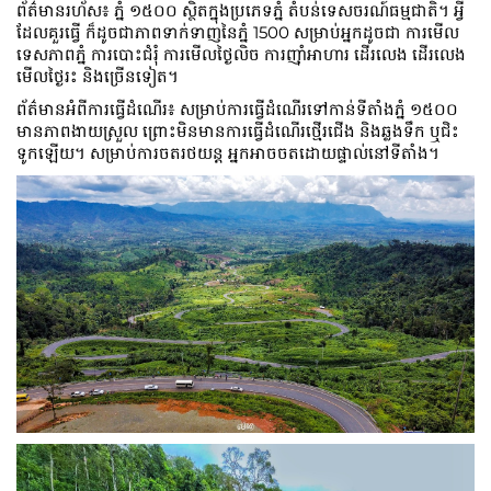
ព័ត៌មានរហ័ស៖ ភ្នំ ១៥០០ ស្ថិតក្នុងប្រភេទភ្នំ តំបន់ទេសចរណ៍ធម្មជាតិ។ អ្វី
ដែលគួរធ្វើ ក៏ដូចជាភាពទាក់ទាញនៃភ្នំ 1500 សម្រាប់អ្នកដូចជា ការមើល
ទេសភាពភ្នំ ការបោះជំរុំ ការមើលថ្ងៃលិច ការញ៉ាំអាហារ ដើរលេង ដើរលេង
មើលថ្ងៃរះ និងច្រើនទៀត។
ព័ត៌មានអំពីការធ្វើដំណើរ៖ សម្រាប់ការធ្វើដំណើរទៅកាន់ទីតាំងភ្នំ ១៥០០
មានភាពងាយស្រួល ព្រោះមិនមានការធ្វើដំណើរថ្មើរជើង និងឆ្លងទឹក ឬជិះ
ទូកឡើយ។ សម្រាប់ការចតរថយន្ត អ្នកអាចចតដោយផ្ទាល់នៅទីតាំង។