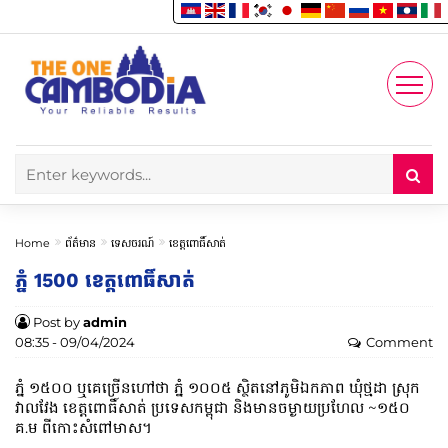
Enjoy
Account
Home
ព័ត៌មាន
ទេសចរណ៍
ខេត្តពោធិ៍សាត់
ភ្នំ 1500 ខេត្តពោធិ៍សាត់
Post by
admin
08:35 - 09/04/2024
Comment
ភ្នំ ១៥០០ ឬ​គេ​ច្រើន​ហៅ​ថា ភ្នំ ១០០៥ ស្ថិត​នៅ​ភូមិ​ឯក​ភាព ឃុំ​ថ្មដា ស្រុក​
វាលវែង ខេត្ត​ពោធិ៍សាត់ ប្រទេស​កម្ពុជា និង​មាន​ចម្ងាយ​ប្រហែល ~១៥០
គ.ម ពី​កោះ​សំពៅ​មាស។