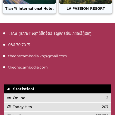
Tian Yi International Hotel
LA PASSION RESORT
#1AB ផ្លូវ77BT​ សង្កាត់បឹងទំពន់ ខណ្ឌមានជ័យ រាជធានីភ្នំពេញ
086 70 70 71
theonecambodia.kh@gmail.com
theonecambodia.com
Statistical
Online
2
Today Hits
207