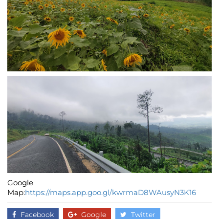
Google
Map:
https://maps.app.goo.gl/kwrmaD8WAusyN3K16
Facebook
Google
Twitter