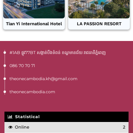
Tian Yi International Hotel
LA PASSION RESORT
#1AB ផ្លូវ77BT​ សង្កាត់បឹងទំពន់ ខណ្ឌមានជ័យ រាជធានីភ្នំពេញ
086 70 70 71
theonecambodia.kh@gmail.com
theonecambodia.com
Statistical
Online
2