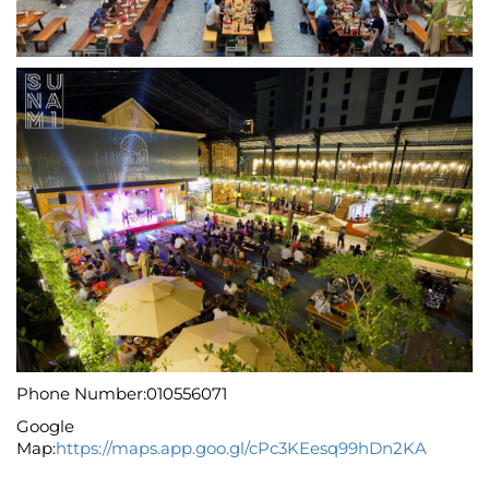
Phone Number:010556071
Google
Map:
https://maps.app.goo.gl/cPc3KEesq99hDn2KA