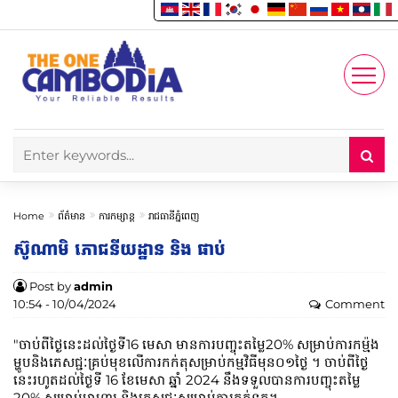
Enjoy
Account
Home
ព័ត៌មាន
ការកម្សាន្ត
រាជធានីភ្នំពេញ
ស៊ូណាមិ ភោជនីយដ្ឋាន និង ផាប់
Post by
admin
10:54 - 10/04/2024
Comment
"ចាប់ពីថ្ងៃនេះដល់ថ្ងៃទី16 មេសា មានការបញ្ចុះតម្លៃ20% សម្រាប់ការកម៉្មង
ម្ហូបនិងភេសជ្ជៈគ្រប់មុខលើការកក់តុសម្រាប់កម្មវិធីមុន០១ថ្ងៃ ។ ចាប់ពីថ្ងៃ
នេះរហូតដល់ថ្ងៃទី 16 ខែមេសា ឆ្នាំ 2024 នឹងទទួលបានការបញ្ចុះតម្លៃ
20% សម្រាប់អាហារ និងភេសជ្ជៈសម្រាប់ការកក់ទុក។