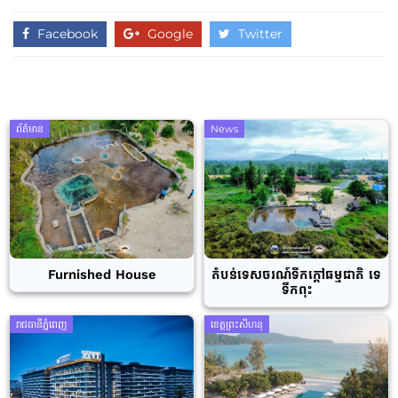
Facebook
Google
Twitter
ព័ត៌មាន
News
Furnished House
តំបន់ទេសចរណ៍ទឹកក្តៅធម្មជាតិ ទេ
ទឹកពុះ
រាជធានីភ្នំពេញ
ខេត្តព្រះសីហនុ