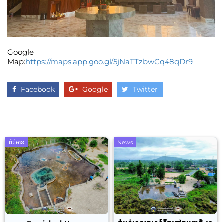
Google
Map:
https://maps.app.goo.gl/5jNaTTzbwCq48qDr9
Facebook
Google
Twitter
ព័ត៌មាន
News