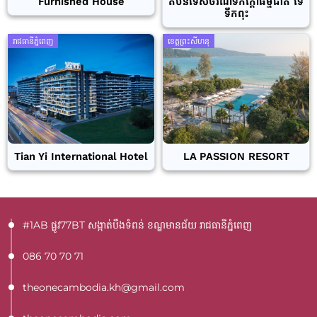
Furnished House
តំបន់ទេសចរណ៍ទឹកក្តៅធម្មជាតិ ទេ
ទឹកពុះ
រាជធានីភ្នំពេញ
ខេត្តព្រះសីហនុ
Tian Yi International Hotel
LA PASSION RESORT
#1AB ផ្លូវ77BT​ សង្កាត់បឹងទំពន់ ខណ្ឌមានជ័យ រាជធានីភ្នំពេញ
086 70 70 71
theonecambodia.kh@gmail.com