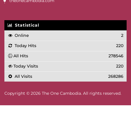
theonecambodia.com
Statistical
Online
2
Today Hits
220
All Hits
278546
Today Visits
220
All Visits
268286
Copyright © 2026 The One Cambodia. All rights reserved.