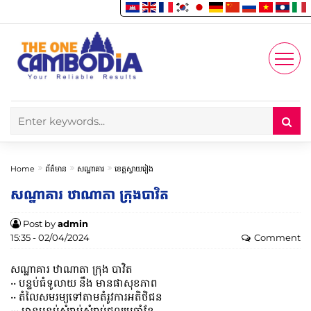
Enjoy
Account
Home
ព័ត៌មាន
សណ្ឋាគារ
ខេត្តស្វាយរៀង
សណ្ឋាគារ​ ឋាណាតា​ ក្រុង​បាវិត​
Post by
admin
15:35 - 02/04/2024
Comment
សណ្ឋាគារ​ ឋាណាតា​ ក្រុង​ បាវិត​
•• បន្ទប់ធំទូលាយ​ នឹង​ មានផាសុខភាព​
•• តំលៃសមរម្យ​ទៅតាមតំរូវការអតិថិជន
••• មានបន្ទប់សំរាប់សំរាប់ជួលប្រចាំខែ​