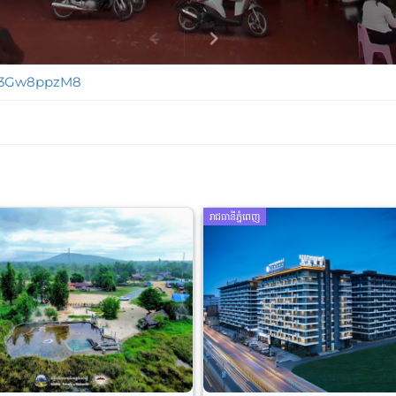
Pi3Gw8ppzM8
រាជធានីភ្នំពេញ