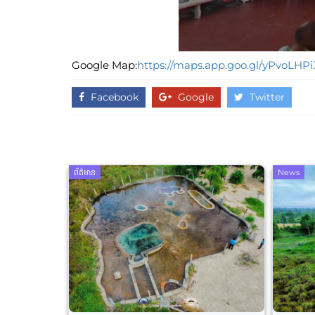
Google Map:
https://maps.app.goo.gl/yPvoLH
Facebook
Google
Twitter
ព័ត៌មាន
News