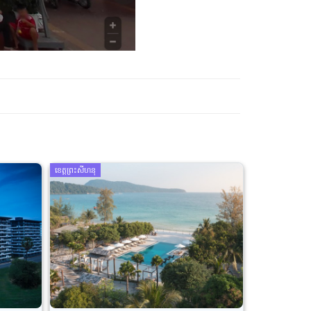
ខេត្តព្រះសីហនុ