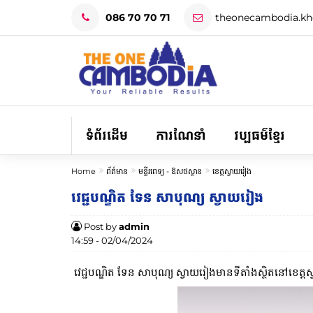
086 70 70 71
theonecambodia.k
ទំព័រដើម
ការណែនាំ
វប្បធម៌ខ្មែរ
Home
ព័ត៌មាន
មន្ទីរពេទ្យ -​ ឱសថស្ថាន
ខេត្តស្វាយរៀង
វេជ្ជបណ្ឌិត ទែន សាបុណ្យ ស្វាយរៀង
Post by
admin
14:59 - 02/04/2024
វេជ្ជបណ្ឌិត ទែន សាបុណ្យ ស្វាយរៀងមានទីតាំងស្ថិតនៅ​ខេត្ត