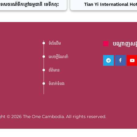
ទេសចរណ៍ទឹកក្តៅធម្មជាតិ ទេទឹកពុះ
Tian Yi International Ho
បណ្តាញសង្
ទំព័រដើម
សេចក្តីណែនាំ
ព័ត៍មាន
ទំនាក់ទំនង
ht © 2026 The One Cambodia. All rights reserved.