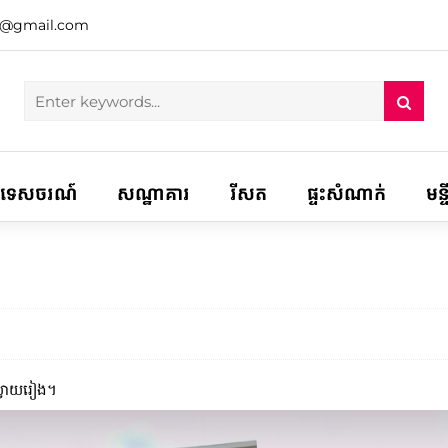
h@gmail.com
ទេសចរណ៍
សណ្ឋាគារ
រីសត
ផ្ទះសំណាក់
មន្
ស្វាយរៀង។