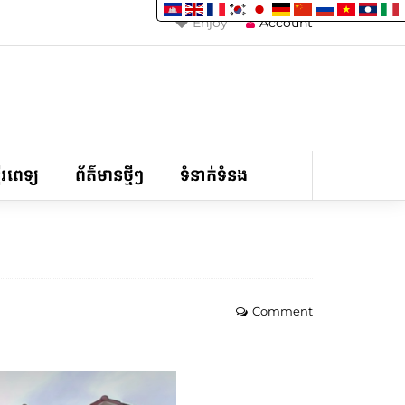
Enjoy
Account
ទីរពេទ្យ
ព័ត៌មានថ្មីៗ
ទំនាក់ទំនង
Comment