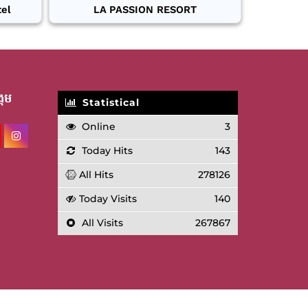
tel
LA PASSION RESORT
គម
Statistical
Online
3
Today Hits
143
All Hits
278126
Today Visits
140
All Visits
267867