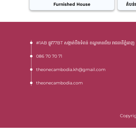
Furnished House
តំបន់
#1AB ផ្លូវ77BT​ សង្កាត់បឹងទំពន់ ខណ្ឌមានជ័យ រាជធានីភ្នំពេញ
086 70 70 71
theonecambodia.kh@gmail.com
theonecambodia.com
Copyrig