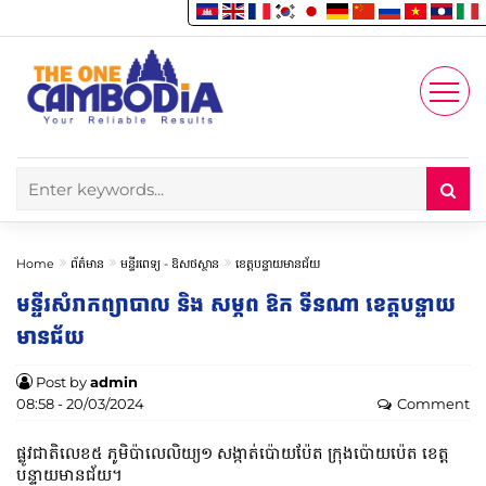
Enjoy
Account
Home
ព័ត៌មាន
មន្ទីរពេទ្យ -​ ឱសថស្ថាន
ខេត្តបន្ទាយមានជ័យ
មន្ទីរសំរាកព្យាបាល និង សម្ភព ឱក ​ទីនណា ខេត្តបន្ទាយ
មានជ័យ
Post by
admin
08:58 - 20/03/2024
Comment
ផ្លូវជាតិលេខ៥​ ភូមិប៉ាលេលិយ្យ១ សង្កាត់ប៉ោយប៉ែត ក្រុងប៉ោយប៉េត ខេត្ត
បន្ទាយមានជ័យ។