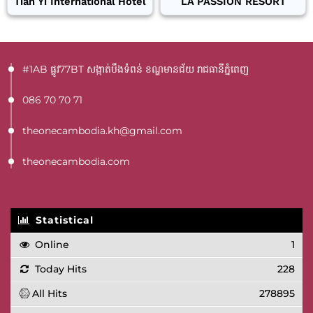
Tian Yi International Hotel
LA PASSION RESORT
#1AB ផ្លូវ77BT​ សង្កាត់បឹងទំពន់ ខណ្ឌមានជ័យ រាជធានីភ្នំពេញ
086 70 70 71
theonecambodia.kh@gmail.com
theonecambodia.com
Statistical
Online
1
Today Hits
228
All Hits
278895