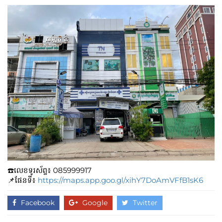
☎️លេខទូរស័ព្ទ៖​​ 085999917
📌ផែនទី៖
https://maps.app.goo.gl/xihY7DoAmVFfB1sK6
Facebook
Google
Twitter