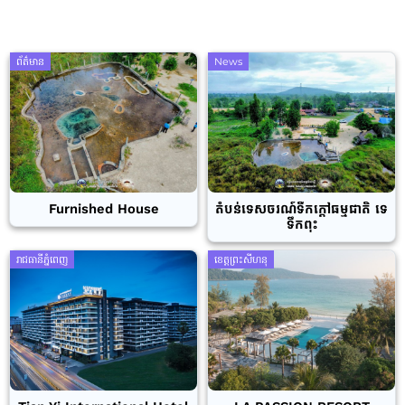
ព័ត៌មាន
News
Furnished House
តំបន់ទេសចរណ៍ទឹកក្តៅធម្មជាតិ ទេ
ទឹកពុះ
រាជធានីភ្នំពេញ
ខេត្តព្រះសីហនុ