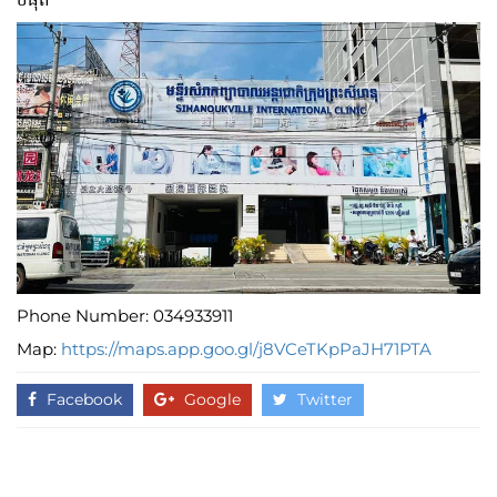
Phone Number: 034933911
Map:
https://maps.app.goo.gl/j8VCeTKpPaJH71PTA
Facebook
Google
Twitter