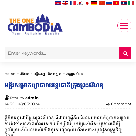
Enjoy
Account
Home
ព័ត៌មាន
មន្ទីរពេទ្យ -​ ឱសថស្ថាន
ខេត្តព្រះសីហនុ
មន្ទីរសម្រាកព្យាបាល​អន្តរជាតិ​ក្រុង​ព្រះសីហនុ
Post by
admin
14:56 - 08/03/2024
Comment
គ្លីនិកអន្តរជាតិក្រុងព្រះសីហនុ គឺជាពហុគ្លីនីក ដែលអាចទុកចិត្តបានសម្រាប់
ការថែទាំសុខភាពទាំងអស់។ យើងប្រឹងប្រែងឱ្យអស់ពីសមត្ថភាពដើម្បី
ផ្តល់ជូនអតិថិជនរបស់យើងនូវការព្យាបាល និងសេវាកម្មវេជ្ជសាស្រ្តដ៏ល្អ
បំផុត