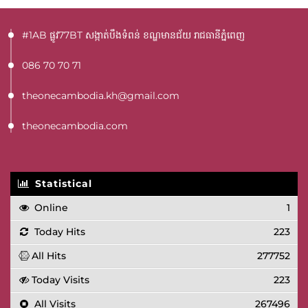
#1AB ផ្លូវ77BT​ សង្កាត់បឹងទំពន់ ខណ្ឌមានជ័យ រាជធានីភ្នំពេញ
086 70 70 71
theonecambodia.kh@gmail.com
theonecambodia.com
Statistical
Online
1
Today Hits
223
All Hits
277752
Today Visits
223
All Visits
267496