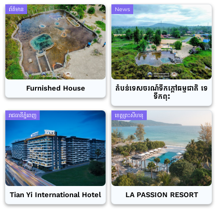
ព័ត៌មាន
News
Furnished House
តំបន់ទេសចរណ៍ទឹកក្តៅធម្មជាតិ ទេ
ទឹកពុះ
រាជធានីភ្នំពេញ
ខេត្តព្រះសីហនុ
Tian Yi International Hotel
LA PASSION RESORT