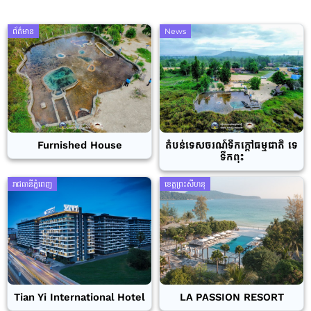
ព័ត៌មាន
News
Furnished House
តំបន់ទេសចរណ៍ទឹកក្តៅធម្មជាតិ ទេ
ទឹកពុះ
រាជធានីភ្នំពេញ
ខេត្តព្រះសីហនុ
Tian Yi International Hotel
LA PASSION RESORT