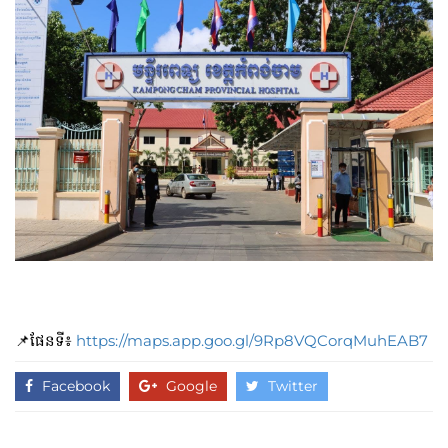
📌ផែនទី៖
https://maps.app.goo.gl/9Rp8VQCorqMuhEAB7
Facebook
Google
Twitter