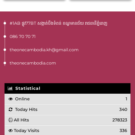
#1AB ផ្លូវ77BT​ សង្កាត់បឹងទំពន់ ខណ្ឌមានជ័យ រាជធានីភ្នំពេញ
086 70 70 71
theonecambodia.kh@gmail.com
theonecambodia.com
Statistical
Online
1
Today Hits
340
All Hits
278323
Today Visits
336