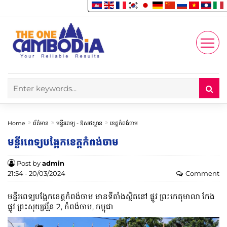
Enjoy
Account
Home
ព័ត៌មាន
មន្ទីរពេទ្យ -​ ឱសថស្ថាន
ខេត្តកំពង់ចាម
មន្ទីរពេទ្យបង្អែកខេត្តកំពង់ចាម​​
Post by
admin
21:54 - 20/03/2024
Comment
មន្ទីរពេទ្យបង្អែកខេត្តកំពង់ចាម​​ មានទីតាំងស្ថិតនៅ ផ្លូវ ព្រះកេតុមាលា កែង
ផ្លូវ ព្រះសុយ្យវរ្ម័ន 2, កំពង់ចាម, កម្ពុជា