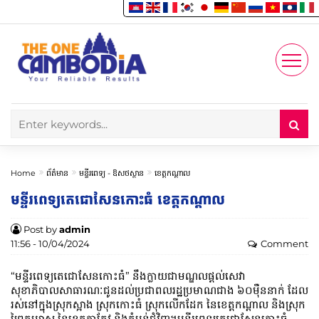
Enjoy
Account
Home
ព័ត៌មាន
មន្ទីរពេទ្យ -​ ឱសថស្ថាន
ខេត្តកណ្តាល
មន្ទីរពេទ្យតេជោសែនកោះធំ ខេត្តកណ្ដាល
Post by
admin
11:56 - 10/04/2024
Comment
“មន្ទីរពេទ្យតេជោសែនកោះធំ” នឹងក្លាយជាមណ្ឌលផ្តល់សេវា
សុខាភិបាលសាធារណៈជូនដល់ប្រជាពលរដ្ឋប្រមាណជាង ៦០ម៉ឺននាក់ ដែល
រស់នៅក្នុងស្រុកស្អាង ស្រុកកោះធំ ស្រុកលើកដែក នៃខេត្តកណ្តាល និងស្រុក
ព្រៃកប្បាស នៃខេត្តតាកែវ និងតំបន់ជុំវិញ។មន្ទីរពេទ្យតេជោសែនកោះធំ​ ​