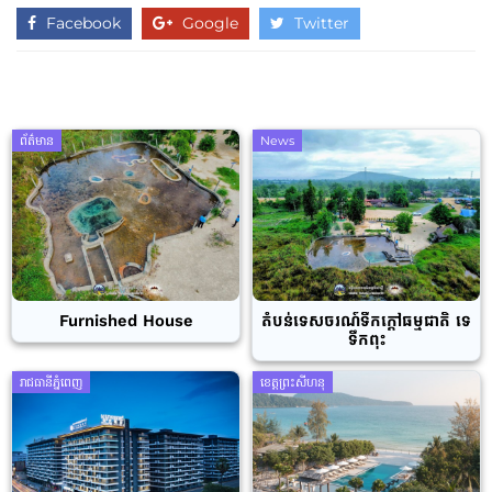
Facebook
Google
Twitter
ព័ត៌មាន
News
Furnished House
តំបន់ទេសចរណ៍ទឹកក្តៅធម្មជាតិ ទេ
ទឹកពុះ
រាជធានីភ្នំពេញ
ខេត្តព្រះសីហនុ