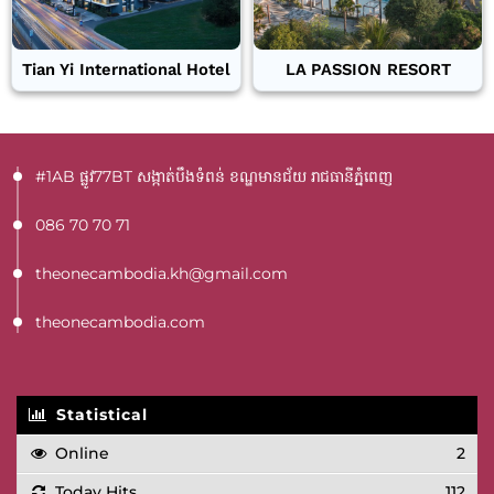
Tian Yi International Hotel
LA PASSION RESORT
#1AB ផ្លូវ77BT​ សង្កាត់បឹងទំពន់ ខណ្ឌមានជ័យ រាជធានីភ្នំពេញ
086 70 70 71
theonecambodia.kh@gmail.com
theonecambodia.com
Statistical
Online
2
Today Hits
112