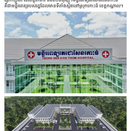
គឺជាមន្ចីរពេត្យរបស់រដ្ឋដែលមានទីតាំងស្ថិតនៅស្រុកកោះធំ ខេត្តកណ្ដាល។