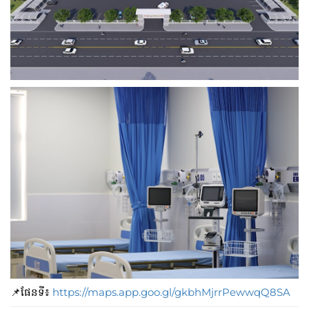
📌ផែនទី៖​
https://maps.app.goo.gl/gkbhMjrrPewwqQ8SA