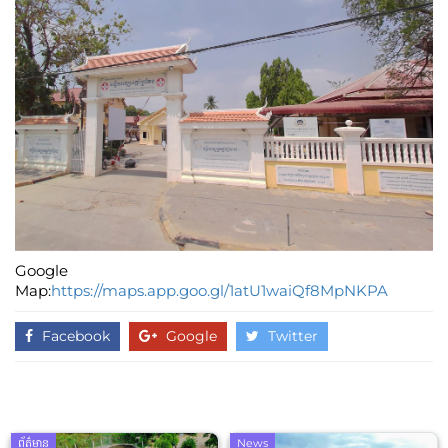
Google
Map:
https://maps.app.goo.gl/1atU1waiQf8MpNKPA
Facebook
Google
Twitter
ព័ត៌មាន
News