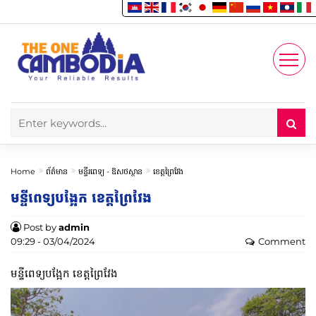
Enjoy
Account
Home
ព័ត៌មាន
មន្ទីរពេទ្យ -​ ឱសថស្ថាន
ខេត្តព្រៃវែង
មន្ទីពេទ្យបង្អែក ខេត្តព្រៃវែង
Post by
admin
09:29 - 03/04/2024
Comment
មន្ទីពេទ្យបង្អែក ខេត្តព្រៃវែង