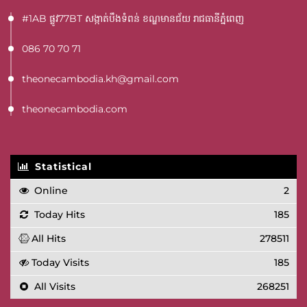
#1AB ផ្លូវ77BT​ សង្កាត់បឹងទំពន់ ខណ្ឌមានជ័យ រាជធានីភ្នំពេញ
086 70 70 71
theonecambodia.kh@gmail.com
theonecambodia.com
Statistical
Online
2
Today Hits
185
All Hits
278511
Today Visits
185
All Visits
268251