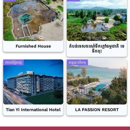
Furnished House
តំបន់ទេសចរណ៍ទឹកក្តៅធម្មជាតិ ទេ
ទឹកពុះ
រាជធានីភ្នំពេញ
ខេត្តព្រះសីហនុ
Tian Yi International Hotel
LA PASSION RESORT