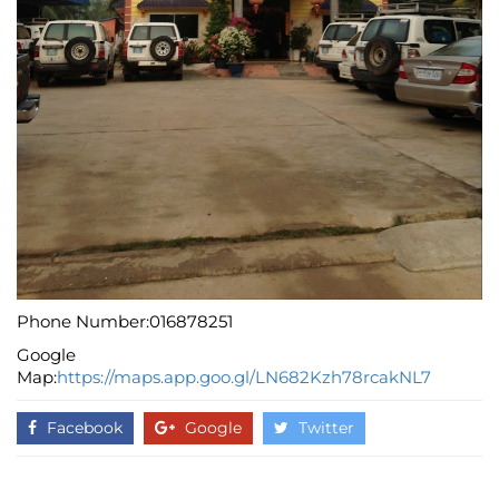
Phone Number:016878251
Google
Map:
https://maps.app.goo.gl/LN682Kzh78rcakNL7
Facebook
Google
Twitter