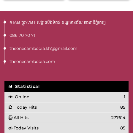
#1AB ផ្លូវ77BT​ សង្កាត់បឹងទំពន់ ខណ្ឌមានជ័យ រាជធានីភ្នំពេញ
086 70 70 71
theonecambodia.kh@gmail.com
theonecambodia.com
Statistical
Online
1
Today Hits
85
All Hits
277614
Today Visits
85