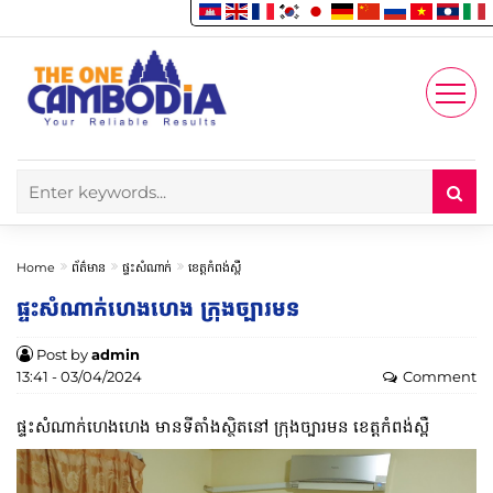
Enjoy
Account
Home
ព័ត៌មាន
ផ្ទះសំណាក់
ខេត្តកំពង់ស្ពឺ
ផ្ទះសំណាក់​ហេង​ហេង ក្រុងច្បារមន
Post by
admin
13:41 - 03/04/2024
Comment
ផ្ទះសំណាក់​ហេង​ហេង មានទីតាំងស្ថិតនៅ ក្រុងច្បារមន ខេត្តកំពង់ស្ពឺ