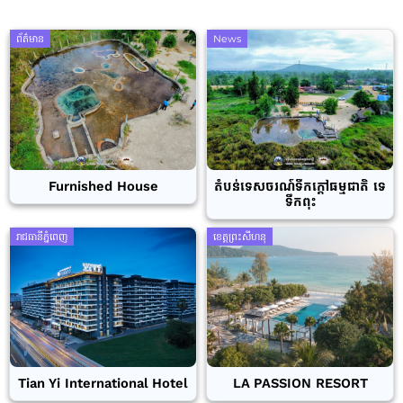
ព័ត៌មាន
News
Furnished House
តំបន់ទេសចរណ៍ទឹកក្តៅធម្មជាតិ ទេ
ទឹកពុះ
រាជធានីភ្នំពេញ
ខេត្តព្រះសីហនុ
Tian Yi International Hotel
LA PASSION RESORT