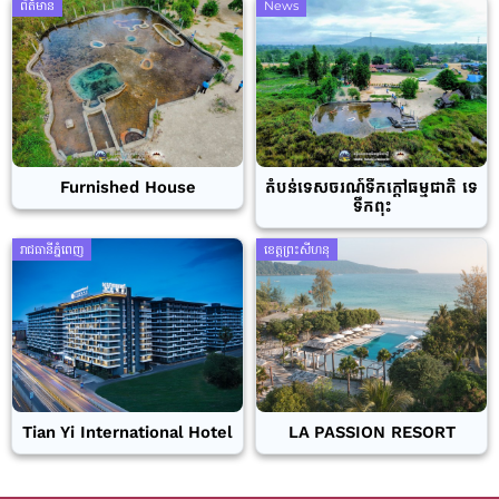
ព័ត៌មាន
News
Furnished House
តំបន់ទេសចរណ៍ទឹកក្តៅធម្មជាតិ ទេ
ទឹកពុះ
រាជធានីភ្នំពេញ
ខេត្តព្រះសីហនុ
Tian Yi International Hotel
LA PASSION RESORT