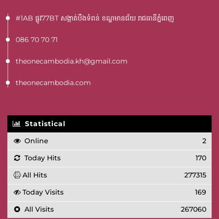
#1AB ផ្លូវ77BT​ សង្កាត់បឹងទំពន់ ខណ្ឌមានជ័យ រាជធានីភ្នំពេញ
086 70 70 71
theonecambodia.kh@gmail.com
theonecambodia.com
Statistical
Online
2
Today Hits
170
All Hits
277315
Today Visits
169
All Visits
267060