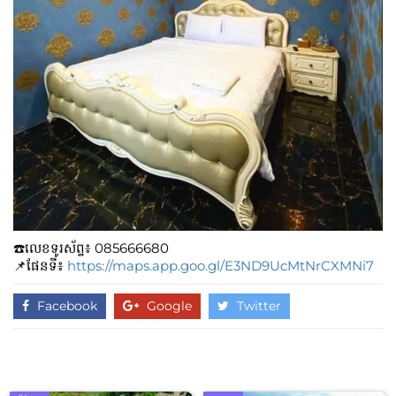
☎️លេខទូរស័ព្ទ៖​​ 085666680
📌ផែនទី៖
https://maps.app.goo.gl/E3ND9UcMtNrCXMNi7
Facebook
Google
Twitter