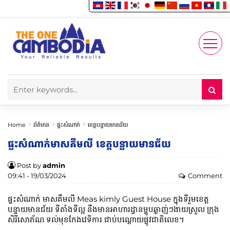
Enjoy
Account
Home
ព័ត៌មាន
ផ្ទះសំណាក់
ខេត្តបន្ទាយមានជ័យ
ផ្ទះសំណាក់​មាសគឹមលី​ ខេត្តបន្ទាយមានជ័យ
Post by
admin
09:41 - 19/03/2024
Comment
ផ្ទះសំណាក់ មាសគឹមលី Meas kimly Guest House ក្នុងទីរួមខេត្ត
បន្ទាយមានជ័យ ទីតាំងទីល្អ​ នឹងមានអាហារដ្ធានម្ហូបឆ្ងាញ់ៗងាយស្រួល ក្រុង
សិរីសោភ័ណ ទល់មុខកែងវេទិការ ជាប់បណ្តោយផ្លូវជាតិលេខ។