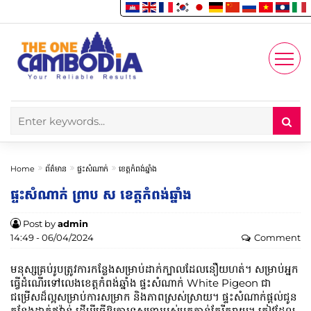
Enjoy
Account
Home
ព័ត៌មាន
ផ្ទះសំណាក់
ខេត្តកំពង់ឆ្នាំង
ផ្ទះសំណាក់​ ព្រាប​ ស ខេត្តកំពង់ឆ្នាំង
Post by
admin
14:49 - 06/04/2024
Comment
មនុស្សគ្រប់រូបត្រូវការកន្លែងសម្រាប់ដាក់ក្បាលដែលនឿយហត់។ សម្រាប់​អ្នក​
ធ្វើ​ដំណើរ​ទៅ​លេង​ខេត្ត​កំពង់ឆ្នាំង ផ្ទះ​សំណាក់ White Pigeon ជា​
ជម្រើស​ដ៏​ល្អ​សម្រាប់​ការ​សម្រាក និង​ភាព​ស្រស់​ស្រាយ។ ផ្ទះសំណាក់ផ្តល់ជូន
កន្លែងដាក់ឥវ៉ាន់ ដើម្បីធ្វើឱ្យការទស្សនារបស់អ្នកកាន់តែរីករាយ។ ភ្ញៀវ​ដែល​