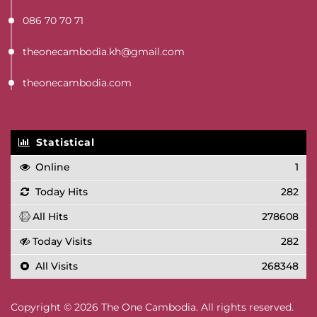
086 70 70 71
theonecambodia.kh@gmail.com
theonecambodia.com
Statistical
Online
1
Today Hits
282
All Hits
278608
Today Visits
282
All Visits
268348
Copyright © 2026 The One Cambodia. All rights reserved.