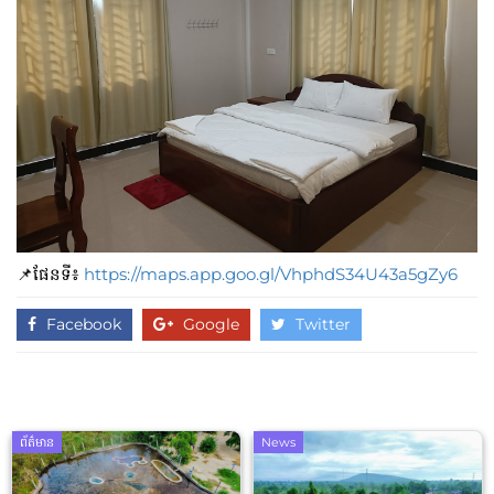
📌ផែនទី៖
https://maps.app.goo.gl/VhphdS34U43a5gZy6
Facebook
Google
Twitter
ព័ត៌មាន
News