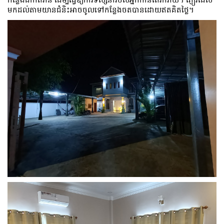
មក​ដល់​តាម​យានជំនិះ​អាច​ចូល​ទៅ​កន្លែង​ចត​បាន​ដោយ​ឥត​គិត​ថ្លៃ។