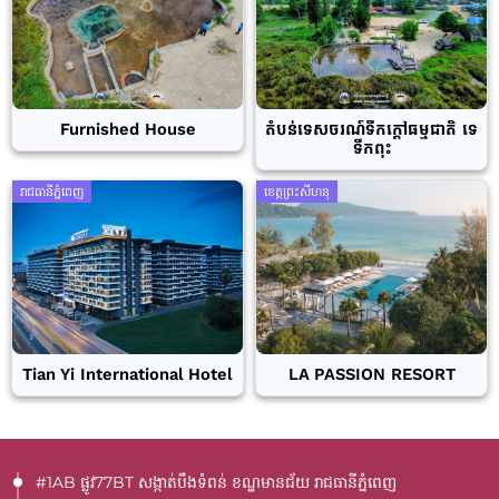
Furnished House
តំបន់ទេសចរណ៍ទឹកក្តៅធម្មជាតិ ទេ
ទឹកពុះ
រាជធានីភ្នំពេញ
ខេត្តព្រះសីហនុ
Tian Yi International Hotel
LA PASSION RESORT
#1AB ផ្លូវ77BT​ សង្កាត់បឹងទំពន់ ខណ្ឌមានជ័យ រាជធានីភ្នំពេញ