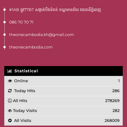
#1AB ផ្លូវ77BT​ សង្កាត់បឹងទំពន់ ខណ្ឌមានជ័យ រាជធានីភ្នំពេញ
086 70 70 71
theonecambodia.kh@gmail.com
theonecambodia.com
Statistical
Online
1
Today Hits
286
All Hits
278269
Today Visits
282
All Visits
268009