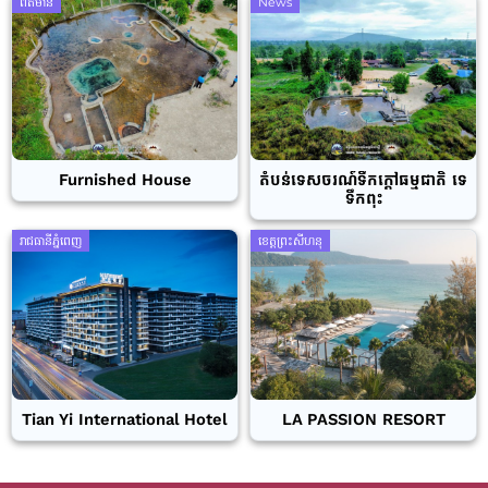
ព័ត៌មាន
News
Furnished House
តំបន់ទេសចរណ៍ទឹកក្តៅធម្មជាតិ ទេ
ទឹកពុះ
រាជធានីភ្នំពេញ
ខេត្តព្រះសីហនុ
Tian Yi International Hotel
LA PASSION RESORT