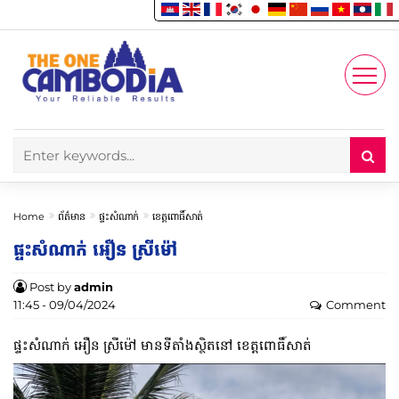
Enjoy
Account
Home
ព័ត៌មាន
ផ្ទះសំណាក់
ខេត្តពោធិ៍សាត់
ផ្ទះសំណាក់ អឿន ស្រីម៉ៅ
Post by
admin
11:45 - 09/04/2024
Comment
ផ្ទះសំណាក់ អឿន ស្រីម៉ៅ មានទីតាំងស្ថិតនៅ ខេត្តពោធិ៍សាត់