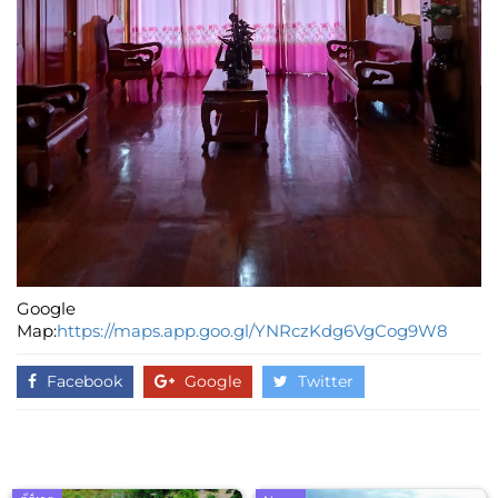
Google
Map:
https://maps.app.goo.gl/YNRczKdg6VgCog9W8
Facebook
Google
Twitter