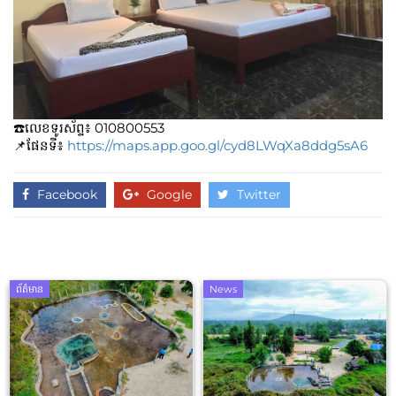
☎️លេខទូរស័ព្ទ៖​​ 010800553
📌ផែនទី៖
https://maps.app.goo.gl/cyd8LWqXa8ddg5sA6
Facebook
Google
Twitter
ព័ត៌មាន
News