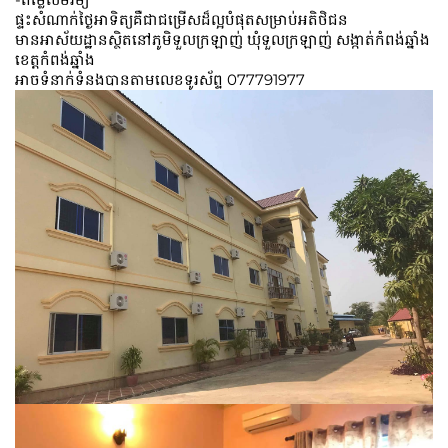
ផ្ទះសំណាក់ថ្ងៃអាទិត្យគឺជាជម្រើសដ៏ល្អបំផុតសម្រាប់អតិថិជន
មានអាស័យដ្ឋានស្ថិតនៅភូមិទួលក្រឡាញ់ ឃុំទួលក្រឡាញ់ សង្កាត់កំពង់ឆ្នាំង
ខេត្តកំពង់ឆ្នាំង
អាចទំនាក់ទំនងបានតាមលេខទូរស័ព្ទ 077791977