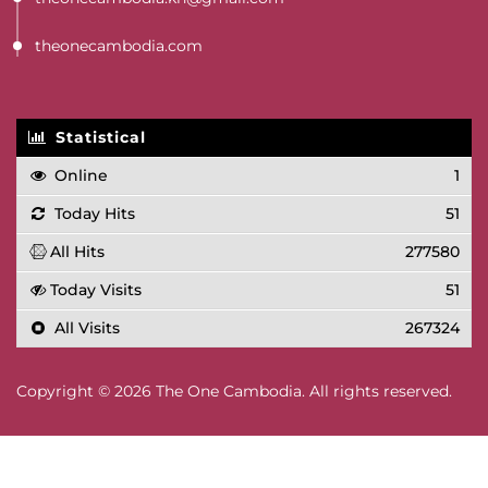
theonecambodia.com
Statistical
Online
1
Today Hits
51
All Hits
277580
Today Visits
51
All Visits
267324
Copyright © 2026 The One Cambodia. All rights reserved.