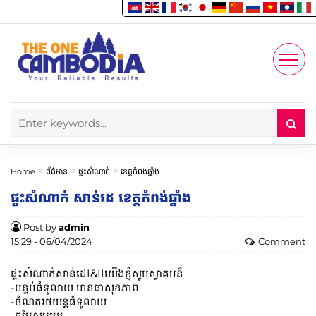
Enjoy
Account
Home
ព័ត៌មាន
ផ្ទះសំណាក់
ខេត្តកំពង់ឆ្នាំង
ផ្ទះសំណាក់ សាន់ដេ ខេត្តកំពង់ឆ្នាំង
Post by
admin
15:29 - 06/04/2024
Comment
ផ្ទះសំណាក់សាន់ដេI&IIយើងខ្ញុំសូមស្វាគមន៏
-បន្ទប់ធំទូលាយ មានផាសុខភាព
-ចំណតរថយន្តធំទូលាយ
-តម្លៃសមរម្យ