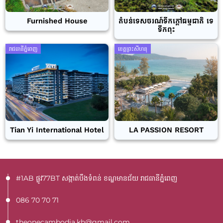
Furnished House
តំបន់ទេសចរណ៍ទឹកក្តៅធម្មជាតិ ទេ
ទឹកពុះ
រាជធានីភ្នំពេញ
ខេត្តព្រះសីហនុ
Tian Yi International Hotel
LA PASSION RESORT
#1AB ផ្លូវ77BT​ សង្កាត់បឹងទំពន់ ខណ្ឌមានជ័យ រាជធានីភ្នំពេញ
086 70 70 71
theonecambodia.kh@gmail.com