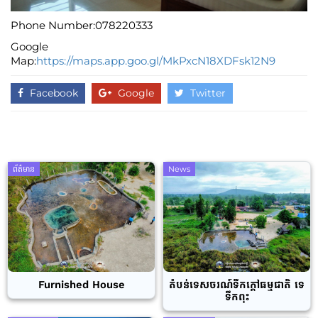
Phone Number:078220333
Google
Map:
https://maps.app.goo.gl/MkPxcN18XDFsk12N9
Facebook
Google
Twitter
ព័ត៌មាន
News
Furnished House
តំបន់ទេសចរណ៍ទឹកក្តៅធម្មជាតិ ទេ
ទឹកពុះ