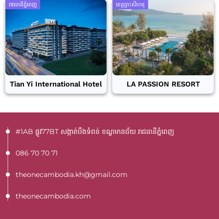
រាជធានីភ្នំពេញ
ខេត្តព្រះសីហនុ
Tian Yi International Hotel
LA PASSION RESORT
#1AB ផ្លូវ77BT​ សង្កាត់បឹងទំពន់ ខណ្ឌមានជ័យ រាជធានីភ្នំពេញ
086 70 70 71
theonecambodia.kh@gmail.com
theonecambodia.com