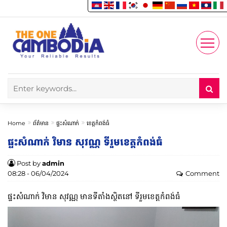
Enjoy
Account
Home
ព័ត៌មាន
ផ្ទះសំណាក់
ខេត្តកំពង់ធំ
ផ្ទះសំណាក់ វិមាន សុវណ្ណ ទីរួមខេត្តកំពង់ធំ
Post by
admin
08:28 - 06/04/2024
Comment
ផ្ទះសំណាក់ វិមាន សុវណ្ណ មានទីតាំងស្ថិតនៅ ទីរួមខេត្តកំពង់ធំ