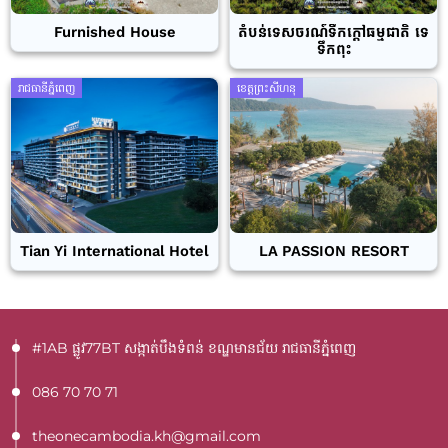
Furnished House
តំបន់ទេសចរណ៍ទឹកក្តៅធម្មជាតិ ទេ
ទឹកពុះ
រាជធានីភ្នំពេញ
ខេត្តព្រះសីហនុ
Tian Yi International Hotel
LA PASSION RESORT
#1AB ផ្លូវ77BT​ សង្កាត់បឹងទំពន់ ខណ្ឌមានជ័យ រាជធានីភ្នំពេញ
086 70 70 71
theonecambodia.kh@gmail.com