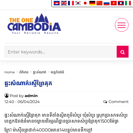
Enjoy
Account
Home
ព័ត៌មាន
ផ្ទះសំណាក់
ខេត្តកំពង់ធំ
ផ្ទះសំណាក់រស្មីព្រៃគុក
Post by
admin
12:40 - 06/04/2024
Comment
ផ្ទះសំណាក់រស្មីព្រៃគុក មានទីតាំងស្ថិតភូមិសំបូរ ឃុំសំបូរ ស្រុកប្រាសាទសំបូរ
ខេត្តកឱពង់ធំមានចម្ងាយពីរម្មណីដ្ឋានប្រាសាទសំបូរព្រៃគុក1500ម៉ែត្រ
ក្រែ1 ម៉ាសុីនត្រជាក់40000៛មាន14បន្ទប់មានទឹកក្ដៅ