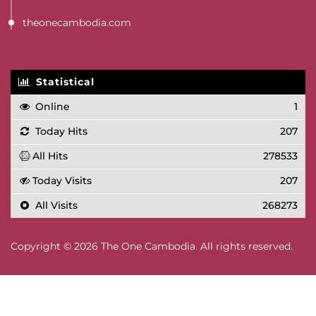
theonecambodia.com
Statistical
Online
1
Today Hits
207
All Hits
278533
Today Visits
207
All Visits
268273
Copyright © 2026 The One Cambodia. All rights reserved.