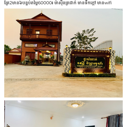
គ្រែ2មាន៦បន្ទប់តម្លៃ60000៛ ម៉ាសុីនត្រជាក់ មានទឹកក្ដៅ មានwifi