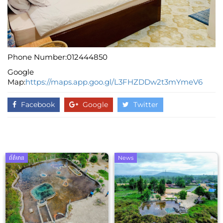
Phone Number:012444850
Google
Map:
https://maps.app.goo.gl/L3FHZDDw2t3mYmeV6
Facebook
Google
Twitter
ព័ត៌មាន
News