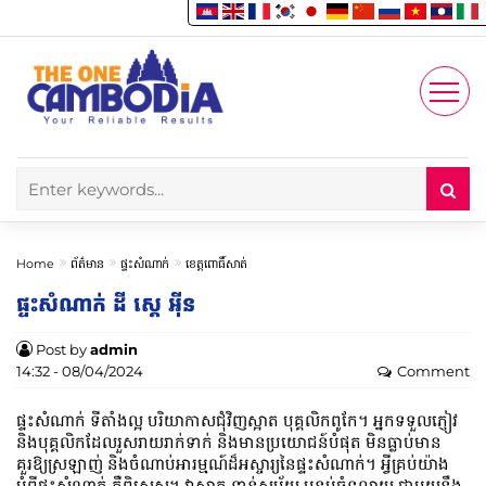
Enjoy
Account
Home
ព័ត៌មាន
ផ្ទះសំណាក់
ខេត្តពោធិ៍សាត់
ផ្ទះសំណាក់ ដី ស្តេ អ៊ីន
Post by
admin
14:32 - 08/04/2024
Comment
ផ្ទះសំណាក់​ ទីតាំងល្អ បរិយាកាសជុំវិញស្អាត បុគ្គលិកពូកែ។ អ្នកទទួលភ្ញៀវ
និងបុគ្គលិកដែលរួសរាយរាក់ទាក់ និងមានប្រយោជន៍បំផុត មិនធ្លាប់មាន
គួរឱ្យស្រឡាញ់ និងចំណាប់អារម្មណ៍ដ៏អស្ចារ្យនៃផ្ទះ​សំណាក់។ អ្វីគ្រប់យ៉ាង
អំពីផ្ទះ​សំណាក់​ គឺពិសេស។ វាស្អាត ទាន់សម័យ បន្ទប់ធំទូលាយ ជាមួយនឹង