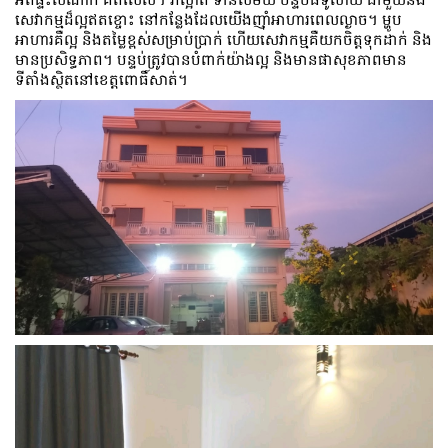
សេវាកម្មដ៏ល្អឥតខ្ចោះ នៅកន្លែងដែលយើងញ៉ាំអាហារពេលល្ងាច។ ម្ហូប​
អាហារ​គឺ​ល្អ និង​តម្លៃ​ខ្ពស់​សម្រាប់​ប្រាក់ ហើយ​សេវាកម្ម​គឺ​យក​ចិត្ត​ទុក​ដាក់ និង​
មាន​ប្រសិទ្ធភាព។ បន្ទប់ត្រូវបានបំពាក់យ៉ាងល្អ និងមានផាសុខភាពមាន
ទីតាំងស្ថិតនៅខេត្តពោធិ៍សាត់។