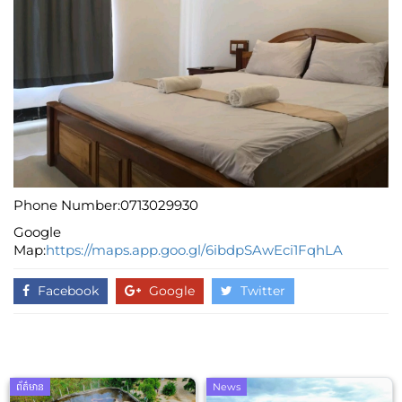
Phone Number:0713029930
Google
Map:
https://maps.app.goo.gl/6ibdpSAwEci1FqhLA
Facebook
Google
Twitter
ព័ត៌មាន
News