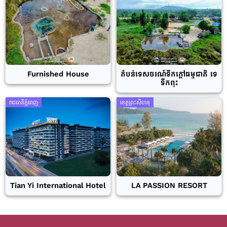
Furnished House
តំបន់ទេសចរណ៍ទឹកក្តៅធម្មជាតិ ទេ
ទឹកពុះ
រាជធានីភ្នំពេញ
ខេត្តព្រះសីហនុ
Tian Yi International Hotel
LA PASSION RESORT