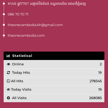
#1AB ផ្លូវ77BT​ សង្កាត់បឹងទំពន់ ខណ្ឌមានជ័យ រាជធានីភ្នំពេញ
086 70 70 71
theonecambodia.kh@gmail.com
theonecambodia.com
Statistical
Online
2
Today Hits
19
All Hits
278345
Today Visits
19
All Visits
268085