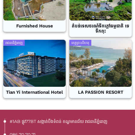
Furnished House
តំបន់ទេសចរណ៍ទឹកក្តៅធម្មជាតិ ទេ
ទឹកពុះ
រាជធានីភ្នំពេញ
ខេត្តព្រះសីហនុ
Tian Yi International Hotel
LA PASSION RESORT
#1AB ផ្លូវ77BT​ សង្កាត់បឹងទំពន់ ខណ្ឌមានជ័យ រាជធានីភ្នំពេញ
086 70 70 71