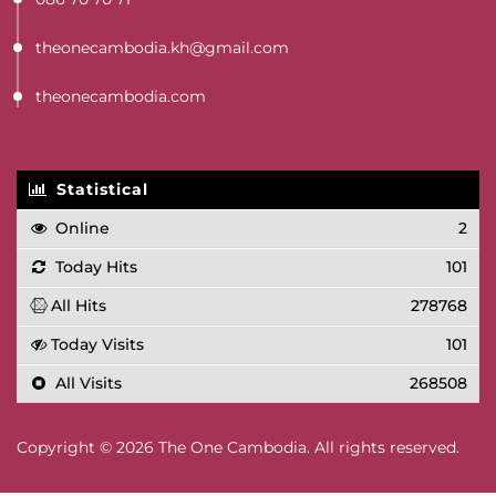
theonecambodia.kh@gmail.com
theonecambodia.com
Statistical
Online
2
Today Hits
101
All Hits
278768
Today Visits
101
All Visits
268508
Copyright © 2026 The One Cambodia. All rights reserved.